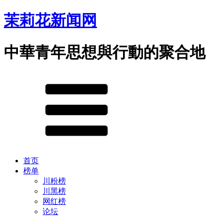
茉莉花新闻网
中華青年思想與行動的聚合地
首页
榜单
川粉榜
川黑榜
网红榜
论坛