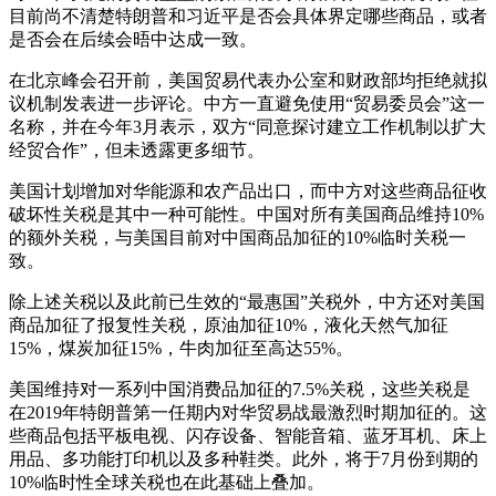
目前尚不清楚特朗普和习近平是否会具体界定哪些商品，或者
是否会在后续会晤中达成一致。
在北京峰会召开前，美国贸易代表办公室和财政部均拒绝就拟
议机制发表进一步评论。中方一直避免使用“贸易委员会”这一
名称，并在今年3月表示，双方“同意探讨建立工作机制以扩大
经贸合作”，但未透露更多细节。
美国计划增加对华能源和农产品出口，而中方对这些商品征收
破坏性关税是其中一种可能性。中国对所有美国商品维持10%
的额外关税，与美国目前对中国商品加征的10%临时关税一
致。
除上述关税以及此前已生效的“最惠国”关税外，中方还对美国
商品加征了报复性关税，原油加征10%，液化天然气加征
15%，煤炭加征15%，牛肉加征至高达55%。
美国维持对一系列中国消费品加征的7.5%关税，这些关税是
在2019年特朗普第一任期内对华贸易战最激烈时期加征的。这
些商品包括平板电视、闪存设备、智能音箱、蓝牙耳机、床上
用品、多功能打印机以及多种鞋类。此外，将于7月份到期的
10%临时性全球关税也在此基础上叠加。