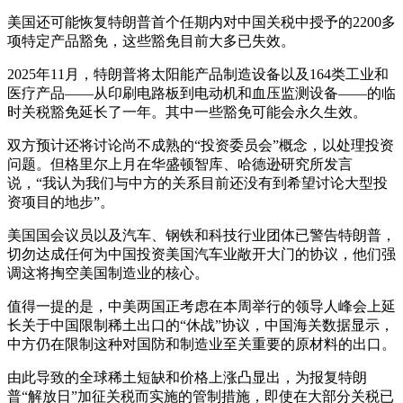
美国还可能恢复特朗普首个任期内对中国关税中授予的2200多
项特定产品豁免，这些豁免目前大多已失效。
2025年11月，特朗普将太阳能产品制造设备以及164类工业和
医疗产品——从印刷电路板到电动机和血压监测设备——的临
时关税豁免延长了一年。其中一些豁免可能会永久生效。
双方预计还将讨论尚不成熟的“投资委员会”概念，以处理投资
问题。但格里尔上月在华盛顿智库、哈德逊研究所发言
说，“我认为我们与中方的关系目前还没有到希望讨论大型投
资项目的地步”。
美国国会议员以及汽车、钢铁和科技行业团体已警告特朗普，
切勿达成任何为中国投资美国汽车业敞开大门的协议，他们强
调这将掏空美国制造业的核心。
值得一提的是，中美两国正考虑在本周举行的领导人峰会上延
长关于中国限制稀土出口的“休战”协议，中国海关数据显示，
中方仍在限制这种对国防和制造业至关重要的原材料的出口。
由此导致的全球稀土短缺和价格上涨凸显出，为报复特朗
普“解放日”加征关税而实施的管制措施，即使在大部分关税已