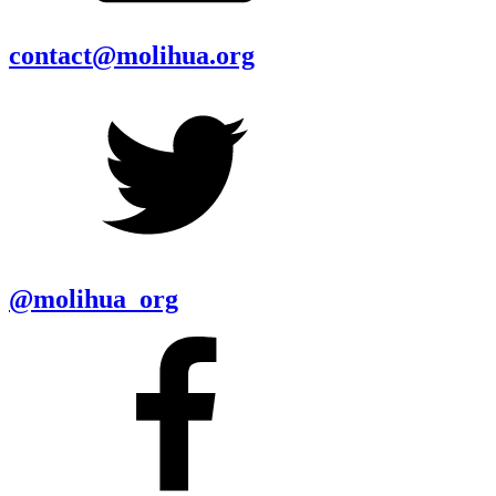
contact@molihua.org
@molihua_org