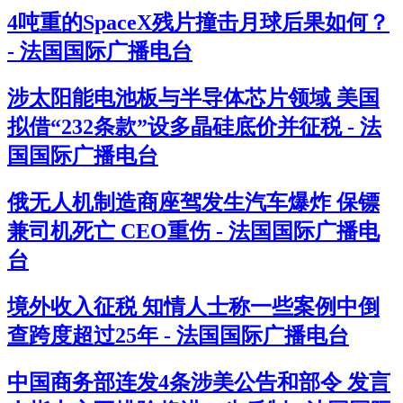
4吨重的SpaceX残片撞击月球后果如何？
- 法国国际广播电台
涉太阳能电池板与半导体芯片领域 美国
拟借“232条款”设多晶硅底价并征税 - 法
国国际广播电台
俄无人机制造商座驾发生汽车爆炸 保镖
兼司机死亡 CEO重伤 - 法国国际广播电
台
境外收入征税 知情人士称一些案例中倒
查跨度超过25年 - 法国国际广播电台
中国商务部连发4条涉美公告和部令 发言