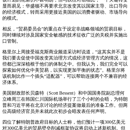
显而易见：华盛顿不再要求北京改变其以国家主导、出口导向
的经济模式，转而采用更接近美国的以消费者驱动、市场导向
的模式。
相反，“贸易委员会”的重点在于设定非战略领域的贸易目标，
同时继续对涉及国家安全敏感的技术征收广泛的关税并实施出
口管制。
格里尔上周接受福克斯商业频道采访时说道，“这其实并不是
我们要去促使中国改变其治理方式或经济管理方式的情况，这
些都已深深植根于他们的体制之中。但我认为，我们完全可以
探索如何优化中美贸易，以实现更加平衡的状态”。格里尔将
该机制比作一个插头“适配器”，可以帮助连接两个不兼容的经
济体系。
美国财政部长贝森特（Scott Bessent）和中国国务院副总理何
立峰周三在韩国仁川国际机场举行了三个小时的会晤，为特朗
普和习近平将在北京讨论的经济提案做最后的准备工作。但两
位高级经济官员并未就此次初步会晤发表任何声明。
四位了解特朗普政府目标的人士称，他们预计一项300亿美元
对300亿美元的贸易壁垒削减框架协议将启动上述新机制。但