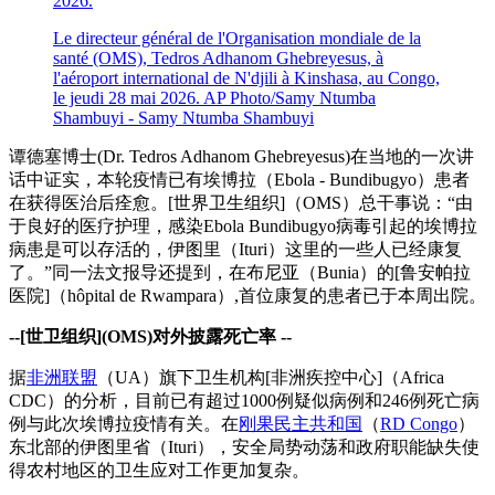
Le directeur général de l'Organisation mondiale de la
santé (OMS), Tedros Adhanom Ghebreyesus, à
l'aéroport international de N'djili à Kinshasa, au Congo,
le jeudi 28 mai 2026.
AP Photo/Samy Ntumba
Shambuyi - Samy Ntumba Shambuyi
谭德塞博士(Dr. Tedros Adhanom Ghebreyesus)在当地的一次讲
话中证实，本轮疫情已有埃博拉（Ebola - Bundibugyo）患者
在获得医治后痊愈。[世界卫生组织]（OMS）总干事说：“由
于良好的医疗护理，感染Ebola Bundibugyo病毒引起的埃博拉
病患是可以存活的，伊图里（Ituri）这里的一些人已经康复
了。”同一法文报导还提到，在布尼亚（Bunia）的[鲁安帕拉
医院]（hôpital de Rwampara）,首位康复的患者已于本周出院。
--[世卫组织](OMS)对外披露死亡率 --
据
非洲联盟
（UA）旗下卫生机构[非洲疾控中心]（Africa
CDC）的分析，目前已有超过1000例疑似病例和246例死亡病
例与此次埃博拉疫情有关。在
刚果民主共和国
（
RD Congo
）
东北部的伊图里省（Ituri），安全局势动荡和政府职能缺失使
得农村地区的卫生应对工作更加复杂。