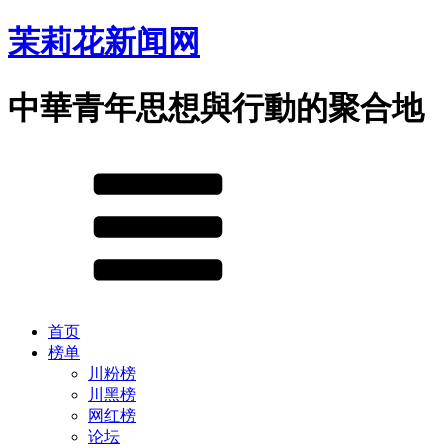
茉莉花新闻网
中華青年思想與行動的聚合地
首页
榜单
川粉榜
川黑榜
网红榜
论坛