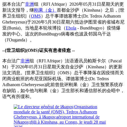
据本台法广
非洲
组（RFI Afrique）2026年05月31日星期天的更
新法文报导，继
刚果（金）
首都金沙萨（Kinshasa）之后，[世
界卫生组织]（
OMS
）总干事谭德塞博士(Dr. Tedros Adhanom
Ghebreyesus)于2026年5月30日星期六抵达伊图里省的省城布尼
亚(Bunia)。当地是本轮埃博拉（
Ebola
- Bundibugyo）疫情爆
发的中心。这次的Bundibugyo病毒株也波及邻国乌干达
（l'Ouganda）。
--[世卫组织](OMS)证实有患者痊愈 --
本台法广
非洲
组（RFI Afrique）法语通讯员帕斯卡尔（Pascal
M）于2026年05月31日星期天发自金沙萨（Kinshasa）的更新
法文消息。[世界卫生组织]（OMS）总干事降落在因疫情而关
闭商业航班的布尼亚国际机场。谭德塞博士(Dr. Tedros
Adhanom Ghebreyesus)此前曾批评刚果（金）卫生预警系统存
在缺陷，如今他与刚果（金）卫生部长和通信部长的会晤中，
语气有所缓和。