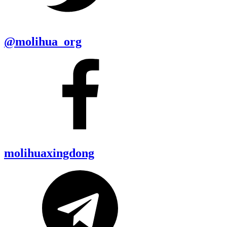
@molihua_org
molihuaxingdong