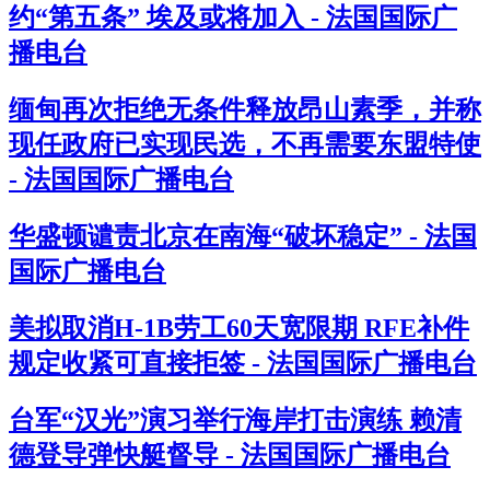
约“第五条” 埃及或将加入 - 法国国际广
播电台
缅甸再次拒绝无条件释放昂山素季，并称
现任政府已实现民选，不再需要东盟特使
- 法国国际广播电台
华盛顿谴责北京在南海“破坏稳定” - 法国
国际广播电台
美拟取消H-1B劳工60天宽限期 RFE补件
规定收紧可直接拒签 - 法国国际广播电台
台军“汉光”演习举行海岸打击演练 赖清
德登导弹快艇督导 - 法国国际广播电台