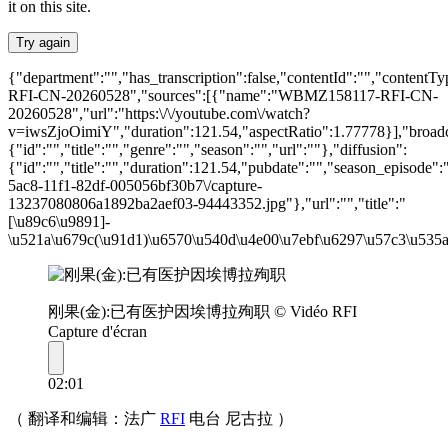
it on this site.
Try again
{"department":"","has_transcription":false,"contentId":"","conte
RFI-CN-20260528","sources":[{"name":"WBMZ158117-RFI-CN-
20260528","url":"https:\/\/youtube.com\/watch?
v=iwsZjoOimiY","duration":121.54,"aspectRatio":1.77778}],"broadc
{"id":"","title":"","genre":"","season":"","url":""},"diffusion":
{"id":"","title":"","duration":121.54,"pubdate":"","season_episode":""
5ac8-11f1-82df-005056bf30b7\/capture-
13237080806a1892ba2aef03-94443352.jpg"},"url":"","title":"
[\u89c6\u9891]-
\u521a\u679c(\u91d1)\u6570\u540d\u4e00\u7ebf\u6297\u57c3\u535
刚果(金):已有医护因埃博拉殉职
© Vidéo RFI
Capture d'écran
02:01
（ 翻译和编辑：法广
RFI
电台 尼古拉
）