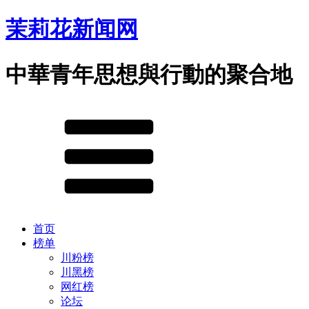
茉莉花新闻网
中華青年思想與行動的聚合地
首页
榜单
川粉榜
川黑榜
网红榜
论坛