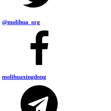
@molihua_org
molihuaxingdong