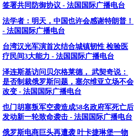
签署共同防御协议 - 法国国际广播电台
法学者：明天，中国也许会感谢特朗普！
- 法国国际广播电台
台湾汉光军演首次结合城镇韧性 检验医
疗民间3大能力 - 法国国际广播电台
泽连斯基访问贝尔格莱德， 武契奇说：
是否制裁俄罗斯问题，塞尔维亚立场不会
改变 - 法国国际广播电台
也门胡塞叛军空袭造成58名政府军死亡后
发动新一轮致命袭击 - 法国国际广播电台
俄罗斯电商巨头再遭袭 叶卡捷琳堡一物