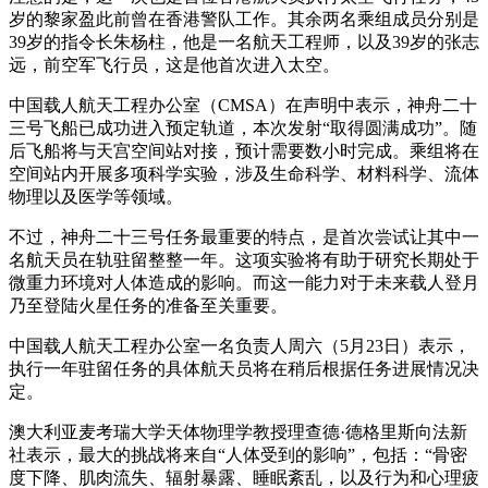
岁的黎家盈此前曾在香港警队工作。其余两名乘组成员分别是
39岁的指令长朱杨柱，他是一名航天工程师，以及39岁的张志
远，前空军飞行员，这是他首次进入太空。
中国载人航天工程办公室（CMSA）在声明中表示，神舟二十
三号飞船已成功进入预定轨道，本次发射“取得圆满成功”。随
后飞船将与天宫空间站对接，预计需要数小时完成。乘组将在
空间站内开展多项科学实验，涉及生命科学、材料科学、流体
物理以及医学等领域。
不过，神舟二十三号任务最重要的特点，是首次尝试让其中一
名航天员在轨驻留整整一年。这项实验将有助于研究长期处于
微重力环境对人体造成的影响。而这一能力对于未来载人登月
乃至登陆火星任务的准备至关重要。
中国载人航天工程办公室一名负责人周六（5月23日）表示，
执行一年驻留任务的具体航天员将在稍后根据任务进展情况决
定。
澳大利亚麦考瑞大学天体物理学教授理查德·德格里斯向法新
社表示，最大的挑战将来自“人体受到的影响”，包括：“骨密
度下降、肌肉流失、辐射暴露、睡眠紊乱，以及行为和心理疲