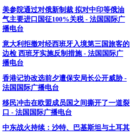
美参院通过对俄新制裁 拟对中印等俄油
气主要进口国征100%关税 - 法国国际广
播电台
意大利拒撤对经西班牙入境第三国旅客的
边检 西班牙实施反制措施 - 法国国际广
播电台
香港记协改选前夕遭保安局长公开威胁 -
法国国际广播电台
移民冲击在欧盟成员国之间撕开了一道裂
口 - 法国国际广播电台
中东战火持续：沙特、巴基斯坦与土耳其