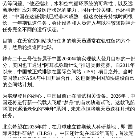
劳等问题。”他还指出，水和空气循环系统的可靠性，以及远
离地球时应对突发医疗状况的能力，同样十分关键。他还强调
说：“中国在这些领域已经非常成熟，但这次任务持续时间很
长。一年期轨道任务，会让设备和人员进入与以往较短期神舟
任务完全不同的运行状态。”
目前，在天宫空间站执行任务的航天员通常在轨驻留约六个
月，然后轮换返回地球。
神舟二十三号任务属于中国2030年前实现载人登月目标的一部
分，美国也正通过“阿耳忒弥斯计划”推进类似竞赛。自2011年
以来，中国被正式排除在国际空间站（ISS）项目之外。当时
美国禁止NASA与中国开展合作。这也促使中国加快建设自己
的空间站计划。
为实现登月的雄心，中国目前正在测试相关设备。2026年，中
国还将进行新一代载人飞船“梦舟”的首次轨道试飞。这款飞船
将取代逐渐老化的“神舟”系列，未来承担将航天员送往月球的
任务。
北京希望在2035年前，在月球建立首期载人科研基地，即“国
际月球科研站”（ILRS）。中国还计划在2026年底前，首次迎