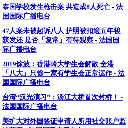
泰国学校发生枪击案 共造成8人死亡 - 法
国国际广播电台
47人案未被起诉八人 护照被扣逾五年後
获发还 是否「复常」有待观察 - 法国国
际广播电台
2019馀波：香港岭大学生会解散 全港
「八大」只馀一家有学生会正常运作 - 法
国国际广播电台
台湾“汉光演习”：淡江大桥首次封桥！ -
法国国际广播电台
美扩大对外国签证申请人所用社交账户监