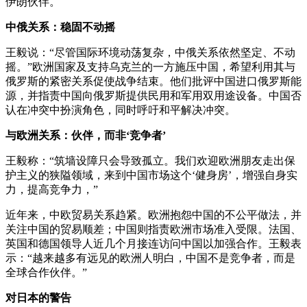
伊朗伙伴。
中俄关系：稳固不动摇
王毅说：“尽管国际环境动荡复杂，中俄关系依然坚定、不动
摇。”欧洲国家及支持乌克兰的一方施压中国，希望利用其与
俄罗斯的紧密关系促使战争结束。他们批评中国进口俄罗斯能
源，并指责中国向俄罗斯提供民用和军用双用途设备。中国否
认在冲突中扮演角色，同时呼吁和平解决冲突。
与欧洲关系：伙伴，而非‘竞争者’
王毅称：“筑墙设障只会导致孤立。我们欢迎欧洲朋友走出保
护主义的狭隘领域，来到中国市场这个‘健身房’，增强自身实
力，提高竞争力，”
近年来，中欧贸易关系趋紧。欧洲抱怨中国的不公平做法，并
关注中国的贸易顺差；中国则指责欧洲市场准入受限。法国、
英国和德国领导人近几个月接连访问中国以加强合作。王毅表
示：“越来越多有远见的欧洲人明白，中国不是竞争者，而是
全球合作伙伴。”
对日本的警告