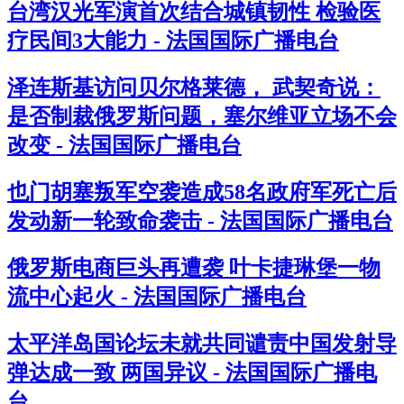
台湾汉光军演首次结合城镇韧性 检验医
疗民间3大能力 - 法国国际广播电台
泽连斯基访问贝尔格莱德， 武契奇说：
是否制裁俄罗斯问题，塞尔维亚立场不会
改变 - 法国国际广播电台
也门胡塞叛军空袭造成58名政府军死亡后
发动新一轮致命袭击 - 法国国际广播电台
俄罗斯电商巨头再遭袭 叶卡捷琳堡一物
流中心起火 - 法国国际广播电台
太平洋岛国论坛未就共同谴责中国发射导
弹达成一致 两国异议 - 法国国际广播电
台