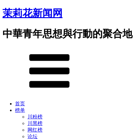
茉莉花新闻网
中華青年思想與行動的聚合地
首页
榜单
川粉榜
川黑榜
网红榜
论坛