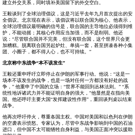
建立外交关系，同时填补美国留下的外交空白。
王毅谈到了全球治理倡议，这是习近平去年九月首次提出的安
全倡议。北京现在表示，该倡议将以联合国为核心。他表示，
全球治理倡议最明确的信号是，联合国的主导地位必须得到维
护，不能动摇；其核心作用应当加强，而不是削弱。他还
说：“尽管联合国并不完美，但没有联合国，这个世界只会更
加糟糕。脱离联合国另起炉灶、单搞一套，甚至拼凑各种小集
团、小圈子，都不得人心，也不可持续。”
北京称中东战争“本不该发生”
王毅还重申呼吁立即停止在伊朗的军事行动。他说：“这是一
场本不该发生的战争，也是一场对任何一方都没有好处的战
争，” 他重申了中国的立场：“世界不能回到丛林法则。” “系
统性地诉诸武力并不能证明自身的强大，”他显然是在指向美
国。他还呼吁主要大国“发挥建设性作用”，重回谈判桌以结束
战争。
他再次呼吁停火，尊重各国主权。中国对美国和以色列在伊朗
的空袭表示愤怒。专家认为，尽管中东战争影响到中国的石油
进口，但中国不太可能牺牲自身利益，与美国正面冲突以援助