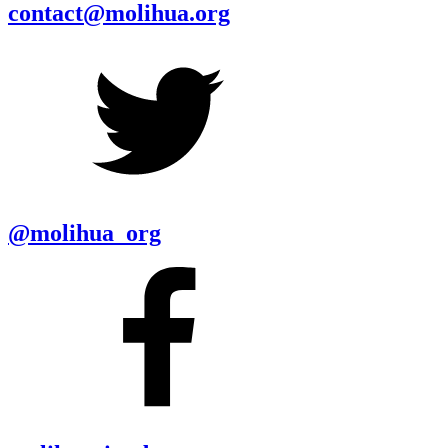
contact@molihua.org
@molihua_org