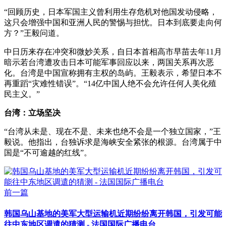
“回顾历史，日本军国主义曾利用生存危机对他国发动侵略，
这只会增强中国和亚洲人民的警惕与担忧。日本到底要走向何
方？”王毅问道。
中日历来存在冲突和微妙关系，自日本首相高市早苗去年11月
暗示若台湾遭攻击日本可能军事回应以来，两国关系再次恶
化。台湾是中国宣称拥有主权的岛屿。王毅表示，希望日本不
再重蹈“灾难性错误”。“14亿中国人绝不会允许任何人美化殖
民主义。”
台湾：立场坚决
“台湾从未是、现在不是、未来也绝不会是一个独立国家，”王
毅说。他指出，台独诉求是海峡安全紧张的根源。台湾属于中
国是“不可逾越的红线”。
前一篇
韩国乌山基地的美军大型运输机近期纷纷离开韩国，引发可能
往中东地区调遣的猜测 - 法国国际广播电台