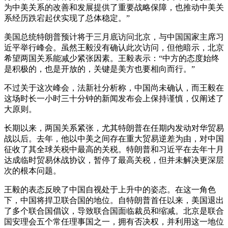
为中美关系的改善和发展提供了重要战略保障，也推动中美关
系经历跌宕起伏实现了总体稳定。”
美国总统特朗普预计将于三月底访问北京，与中国国家主席习
近平举行峰会。虽然王毅没有确认此次访问，但他暗示，北京
希望两国关系能减少紧张因素。王毅表示：“中方的态度始终
是积极的，也是开放的，关键是美方也要相向而行。”
不过关于这次峰会，法新社分析称，中国尚未确认，而王毅在
这场时长一小时三十分钟的新闻发布会上保持谨慎，仅阐述了
大原则。
长期以来，两国关系紧张，尤其特朗普在任期内发动对华贸易
战以后。去年，他以中美之间存在重大贸易逆差为由，对中国
征收了其全球关税中最高的关税。特朗普和习近平在去年十月
达成临时贸易休战协议，暂停了最高关税，但并未解决更深层
次的根本问题。
王毅的表态反映了中国自视处于上升中的姿态。在这一角色
下，中国将捍卫联合国的地位。自特朗普首任以来，美国退出
了多个联合国倡议，导致联合国面临裁员和缩减。北京是联合
国安理会五个常任理事国之一，拥有否决权，并利用这一地位