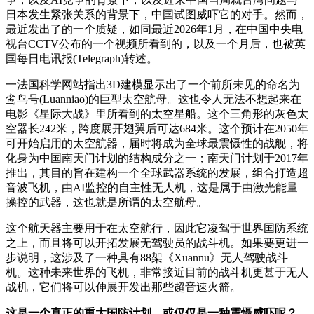
日本发生紧张关系的背景下，中国试图威吓它的对手。然而，
最近发出了的一个质疑，如同最近2026年1月，在中国中央电
视台CCTV公布的一个视频所看到的，以及一个月后，也被英
国每日电讯报(Telegraph)转述。
一法国科学网站指出3D建模显示出了一个前所未见的命名为
鸾鸟号(Luanniao)的巨型太空航母。这也令人无法不想起来在
电影《星际大战》里所看到的太空星船。这个三角形的灰色太
空器长242米，跨度展开翅翼后可达684米。这个预计在2050年
可开始启用的太空航器，届时将成为全球最震慑性的战舰，将
化身为中国南天门计划的结构成分之一；南天门计划于2017年
推出，其目的旨在建构一个全球武器系统的发展，组合打造超
音波飞机，由AI监控的自主性无人机，这是属于由激光能量
操控的武器，这也就是所谓的太空航母。
这个航天器主要用于在太空航行，因此它凌驾于世界国防系统
之上，而且将可以开拓发展无驾驶员的战斗机。如果要更进一
步说明，这涉及了一种具有88架《Xuannu》无人驾驶战斗
机。这种未来世界的飞机，非常接近目前的战斗机更甚于无人
战机，它们将可以伸展开发出那些超音速火箭。
这是一个真正的重大国防计划，或仅仅是一种震慑威吓呢？