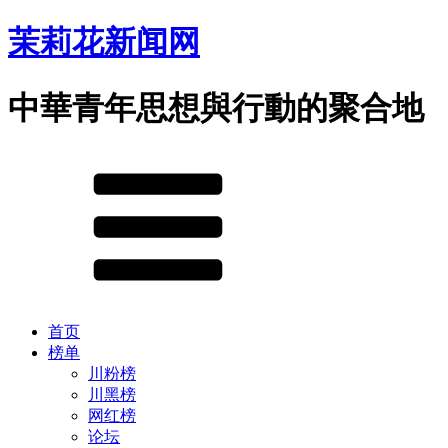
茉莉花新闻网
中華青年思想與行動的聚合地
首页
榜单
川粉榜
川黑榜
网红榜
论坛