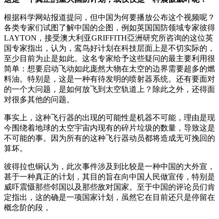
根据科学网站报道提问，但中国为何要播放公布这个视频呢？
各类专家们试图了解中国的企图，例如英国国防领域专家彼得
LAYTON，接受澳大利亚GRIFFITH亞洲研究所咨询的这位英
国专家指出，认为，鸾鸟好计划在科技层面上是不切实际的，
至少目前为止是如此。这名专家给予这些疑问的最主要利用很
简单：想要启动飞动如此庞然大物在太空的边界需要超多的燃
料油。特别是，这是一种有待发明的喷射器系统。还有要面对
的一个大问题，是如何放飞到太空轨道上？除此之外，还得面
对很多其他的问题。
事实上，这种飞行器的出现的可能性是机器不可能，理由是现
今围绕着地球的太空宇宙内现有的碎片垃圾的数量，导致这是
不可能的事。因为所有的这种飞行器动员都将造成无可挽回的
算坏。
彼得拉也铜认为，此次事件涉及到比较是一种中国的大外宣，
甚于一种真正的计划，其目的旨在向中国人民做宣传，特别是
威吓震慑那些邻国以及那些敌对国家。至于中国的评论员们肯
定指出，这的确是一项国家计划，虽然它在目前还只是停留在
概念阶的段，