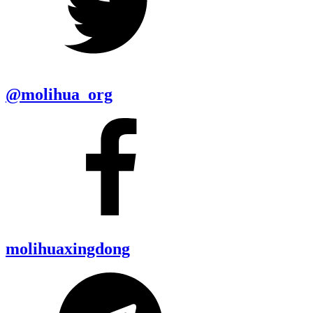
@molihua_org
molihuaxingdong