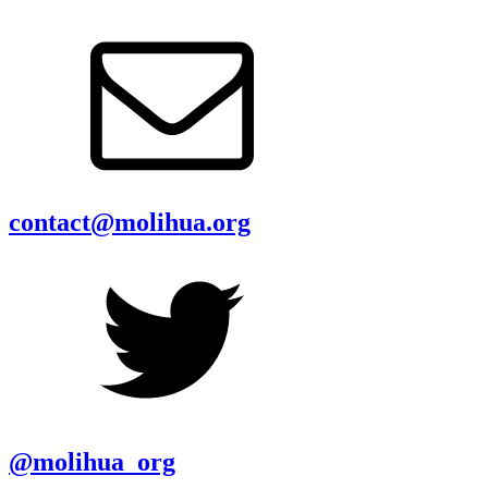
contact@molihua.org
@molihua_org