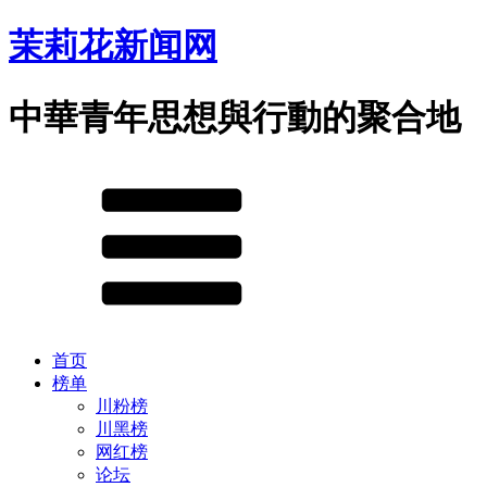
茉莉花新闻网
中華青年思想與行動的聚合地
首页
榜单
川粉榜
川黑榜
网红榜
论坛