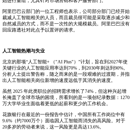
始进行重组，尤其针对市场营销和客户服务部门。
阿里巴巴云部门的一位工程师也表示，公司部分部门已经开始
裁减人工智能相关的人员，而且裁员很可能是采取逐步减少和
自然减员的方式，而不是一次性的大规模裁员。阿里巴巴没有
回应路透社对此点予以置评的请求。
人工智能热潮与失业
北京的那项“人工智能+ （"AI Plus"）”计划，旨在到2027年使
关键行业的人工智能应用率达到70%，到2030年则达到90%。
分析人士提出警告称，随之而来的是一段艰难的过渡期，并指
出人工智能相关岗位新增的速度远低于其消失的速度。
虽然 2025 年此类职位的招聘需求增长了74%，但这种兴起增
长掩盖了全球市场的困境，所看到的是一项创纪录数据：1270
万大学毕业生面临着更低的起薪和更少的工作机会。
花旗银行在最近的一份报告中估计，中国所有工作岗位中有
9.6%（约7000万个）面临因人工智能而消失的高风险。对于
20多岁的劳动者来说，这一风险更是高达13.6%。