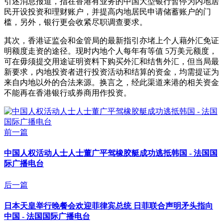
引述消息报道，指在香港有业务的中国大型银行暂停为内地居
民开设投资和理财账户，并提高内地居民申请储蓄账户的门
槛，另外，银行更会收紧尽职调查要求。
其次，香港证监会和金管局的最新指引亦堵上个人藉外汇免证
明额度走资的途径。现时内地个人每年有等值 5万美元额度，
可在毋须提交用途证明资料下购买外汇和结售外汇，但当局最
新要求，内地投资者进行投资活动和结算的资金，均需提证为
来自内地以外的合法来源。换言之，经此渠道来港的相关资金
不能再在香港银行或券商用作投资。
前一篇
中国人权活动人士人士董广平驾橡胶艇成功逃抵韩国 - 法国国
际广播电台
后一篇
日本天皇举行晚餐会欢迎菲律宾总统 日菲联合声明矛头指向
中国 - 法国国际广播电台