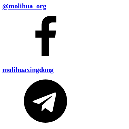
@molihua_org
molihuaxingdong