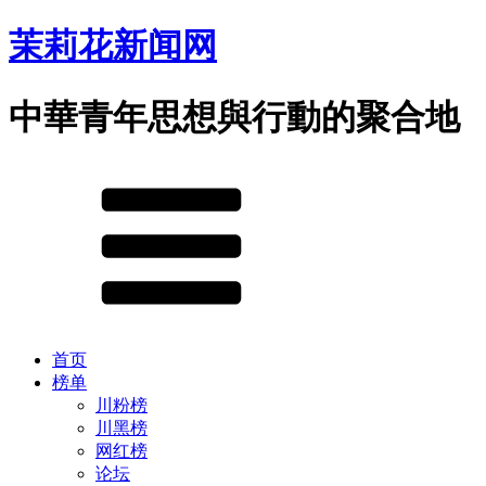
茉莉花新闻网
中華青年思想與行動的聚合地
首页
榜单
川粉榜
川黑榜
网红榜
论坛