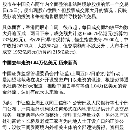
股市在中国公布两年内全面整治非法跨境炒股後的第一个交易
日(26日)，便出现股市微跌丶但股票成交额大升的情况，反映
受影响的投资者争相抛售股票并寻找替代交易。
具体而言，香港同股市自周二後市起，每日成交额均较平均数
大升逾五成，两日下来，成交额共计达 6646.76亿港元(折算约
732亿欧元)。今(28日)早情况持续，恒生指数失守25000点，中
午收报24730点，大跌587点，但交易额却不跌反升，大市半日
成交 1952亿港元(折算约 215亿欧元)。
中国去年走资1.04万亿美元 历来新高
中国证券监督管理委员会(中证监)上周五(22日)的打暂行动，
是期望堵截藉在境外开设投资户口以走资的做法。根据彭博通
讯社前(26日)天报道，推断中国去年有等值 1.04万亿美元的资
金外流，达到有纪录以来新高。
为此，中证监上周五联同工信部丶公安部及人民银行等七个部
门公布，严禁境外机构以任何形式在内地非法提供开户及交易
服务，规定两年内全面整治，清理非法存量业务；另外又严厉
处罚富途丶长桥及老虎三家有为内地人士开设户口的证券公
司，没收三间券商境内外相关主体的全部违法所得。资料显