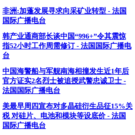
非洲:加蓬发展寻求向采矿业转型 - 法国
国际广播电台
韩产业通商部长谈中国“996+”令其震惊
指52小时工作周需修订 - 法国国际广播电
台
中国海警船与军舰南海相撞发生近1年后
官方证实2名烈士被追授武警忠诚卫士 -
法国国际广播电台
美最早周四宣布对多晶硅衍生品征15%关
税 对硅片、电池和模块等设底价 - 法国
国际广播电台