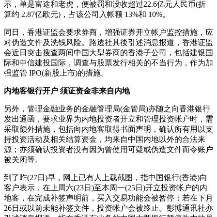
示，单是富途和老虎，便被罚和没收超过22.6亿元人民币(折
算约 2.87亿欧元)，占该公司入帐额 13%和 10%。
同日，香港证监会要求券商，增强证券开立帐户监控措施，应
对伪造文件及洗钱风险。路透社其後引述消息报道，香港证监
会近日突击搜查两间中国大型券商的香港子公司，包括建银国
际和中信建投国际，调查与股票发行相关的不当行为，作为加
强监管 IPO(新股上市)的措施。
内地客银行开户 须证资金非来自内地
另外，管理金融业务的金融管理局(金管局)亦随之向香港银行
发出通函，要求业界为内地投资者开立和管理投资帐户时，需
采取额外措施，包括向内地客取得书面声明，确认所有用以支
持投资活动及相关结算资金，均来自中国内地以外的合法来
源；亦须确认投资者没有因为曾使用可疑或伪造文件而令账户
被关闭等。
到了昨(27日)早，网上已有人上载截图，指中国银行(香港)向
客户表示，在上周六(23日)至本周一(25日)开立投资帐户的内
地客，在完成补签声明前，买入交易功能会被暂停；若在下月
26日或以前未能补签文件，投资帐户会被终止。彭博通讯社亦