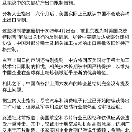
及拟议中的关键矿产出口限制措施。
分析人士指出，六个月后，美国实际上已默认中国不会放弃稀
土出口管制。
这些限制措施最初于2025年4月出台，被北京视为对美国总统
特朗普“解放日关税”的反制措施。尽管中美随后达成部分缓和
协议，中国对部分稀土及相关加工技术的出口审批依旧维持严
格控制。
白宫上周日的声明还特别提到，中方将回应美国对于稀土加工
技术出口限制的担忧。相关技术长期被中国严格保护，以维持
中国企业在全球稀土精炼领域近乎垄断的优势地位。
相比之下，中国商务部上周六发布的峰会总结则完全没有提及
稀土问题。
据业内人士指出，尽管汽车和消费电子行业已开始陆续获得出
口许可证，但涉及军事用途的敏感行业依然面临审批延迟。
路透社此前报道，美国航空和芯片行业已因钇和钪供应紧张遭
受严重冲击。其中，钇被用于航空发动机耐高温涂层，钪则广
泛用于芯片制造。多家美国企业近期已游说华盛顿，希望向北