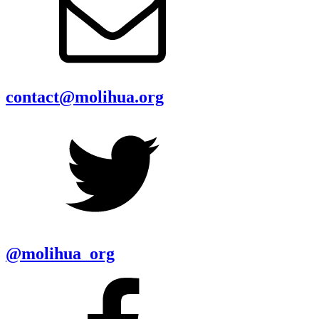
contact@molihua.org
@molihua_org