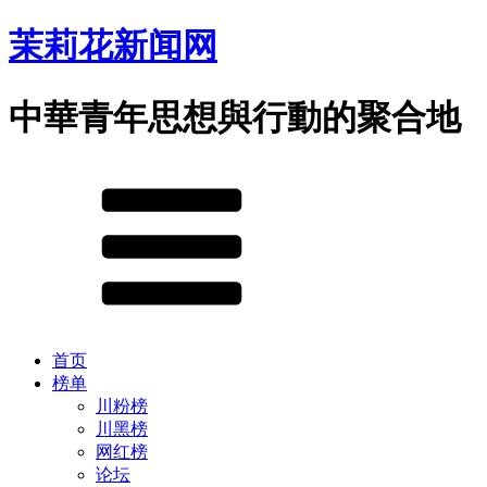
茉莉花新闻网
中華青年思想與行動的聚合地
首页
榜单
川粉榜
川黑榜
网红榜
论坛