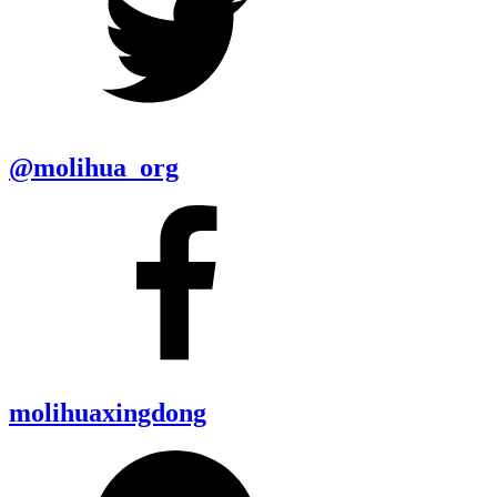
@molihua_org
molihuaxingdong