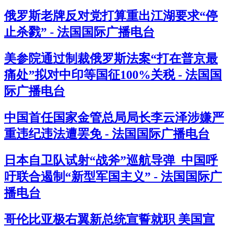
俄罗斯老牌反对党打算重出江湖要求“停
止杀戮” - 法国国际广播电台
美参院通过制裁俄罗斯法案“打在普京最
痛处”拟对中印等国征100%关税 - 法国国
际广播电台
中国首任国家金管总局局长李云泽涉嫌严
重违纪违法遭罢免 - 法国国际广播电台
日本自卫队试射“战斧”巡航导弹 中国呼
吁联合遏制“新型军国主义” - 法国国际广
播电台
哥伦比亚极右翼新总统宣誓就职 美国宣