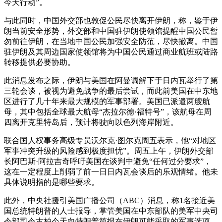
今天行动”。
与此同时，中国外交部也敦促公民尽快离开伊朗，称，鉴于伊
朗当前安全形势，外交部和中国驻伊朗使领馆提醒中国公民暂
勿前往伊朗，在当地中国公民加强安全防范，尽快撤离。中国
驻伊朗及其周边国家使领馆将为中国公民通过商业航班或陆路
转移提供必要协助。
此消息发布之际，伊朗与美国在阿曼调解下于日内瓦举行了第
三轮会谈，被视为避免战争的最后尝试，而此前美国在中东地
区进行了几十年来最大规模的军事部署。美国已派遣两艘航
母，其中包括全球最大航母“杰拉尔德·福特号”，该航母在周
四离开克里特岛后，预计将驶向以色列海岸附近。
联合国人权事务高级专员沃尔克·图尔克周五表示，他“对地区
军事冲突升级的风险感到极度担忧”。周五上午，伊朗外交部
长阿巴斯·阿拉吉奇呼吁美国在谈判中避免“任何过分要求”，
这在一定程度上削弱了前一日日内瓦会谈后的乐观情绪。他未
具体说明指的是哪些要求。
此外，中央社援引美国广播公司（ABC）消息，称1名接近美
国总统特朗普的人士报导，掌管美国在中东部队的美军中央司
令部司令古柏今天向特朗普简报在伊朗可能采取的军事选项。