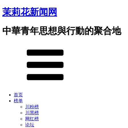
茉莉花新闻网
中華青年思想與行動的聚合地
首页
榜单
川粉榜
川黑榜
网红榜
论坛