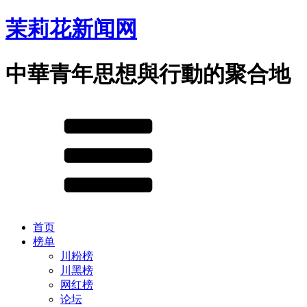
茉莉花新闻网
中華青年思想與行動的聚合地
首页
榜单
川粉榜
川黑榜
网红榜
论坛