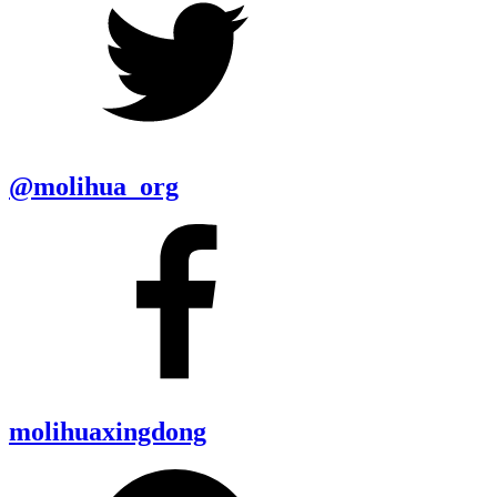
@molihua_org
molihuaxingdong