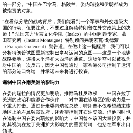
的一部分。”中国在巴拿马、格陵兰、委内瑞拉和伊朗都成为
被指责的对象。
“在看似分散的战略背后，我们能看到一个军事和外交超级大
国的行动。但要注意，不要过度解读特朗普在外交政策上的决
策！” 法国东方语言文化学院（Inalco）的中国问题专家、蒙
田研究所（Institut Montaigne）特别顾问弗朗索瓦·戈德蒙
（François Godement）警告道。在做出这一提醒后，我们可以
分析特朗普试图重新控制巴拿马运河的意图——这是一个地缘
战略要地，连接太平洋和大西洋的通道。这场争夺可以被视为
对中国的一次反击，因为中国曾通过一家香港公司控制了运河
的部分港口终端，并承诺未来将进行投资。
遏制中国在南美洲的影响力
在委内瑞拉的情况更加明确。推翻马杜罗政权——中国在拉丁
美洲的政治和能源合作伙伴——对中国在该地区的影响力是一
个重大打击。通过赶走委内瑞拉总统，特朗普不仅希望结束该
地区上的左翼独裁政府，还希望控制其石油资源。但他同时也
在遏制中国在委内瑞拉的影响力，中国曾在该国大量投资，并
将其视为在拉丁美洲扩大影响力的重要前哨，包括在军事出口
领域。