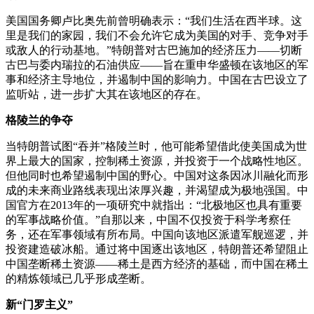
美国国务卿卢比奥先前曾明确表示：“我们生活在西半球。这
里是我们的家园，我们不会允许它成为美国的对手、竞争对手
或敌人的行动基地。”特朗普对古巴施加的经济压力——切断
古巴与委内瑞拉的石油供应——旨在重申华盛顿在该地区的军
事和经济主导地位，并遏制中国的影响力。中国在古巴设立了
监听站，进一步扩大其在该地区的存在。
格陵兰的争夺
当特朗普试图“吞并”格陵兰时，他可能希望借此使美国成为世
界上最大的国家，控制稀土资源，并投资于一个战略性地区。
但他同时也希望遏制中国的野心。中国对这条因冰川融化而形
成的未来商业路线表现出浓厚兴趣，并渴望成为极地强国。中
国官方在2013年的一项研究中就指出：“北极地区也具有重要
的军事战略价值。”自那以来，中国不仅投资于科学考察任
务，还在军事领域有所布局。中国向该地区派遣军舰巡逻，并
投资建造破冰船。通过将中国逐出该地区，特朗普还希望阻止
中国垄断稀土资源——稀土是西方经济的基础，而中国在稀土
的精炼领域已几乎形成垄断。
新“门罗主义”