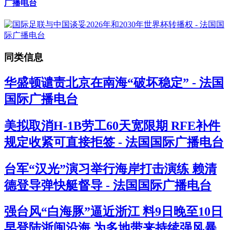
广播电台
同类信息
华盛顿谴责北京在南海“破坏稳定” - 法国
国际广播电台
美拟取消H-1B劳工60天宽限期 RFE补件
规定收紧可直接拒签 - 法国国际广播电台
台军“汉光”演习举行海岸打击演练 赖清
德登导弹快艇督导 - 法国国际广播电台
强台风“白海豚”逼近浙江 料9日晚至10日
早登陆浙闽沿海 为多地带来持续强风暴