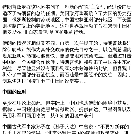
特朗普政府在该地区实施了一种新的“门罗主义”，经过修订后
适应了特朗普的总统任期。美国政府重新确立了大国的势力范
围：俄罗斯控制前苏联地区，中国控制亚洲部分地区，而美国
则控制广义上的美洲地区。这种世界观推动了旨在遏制中国和
俄罗斯在“非自家后院”地区扩张的行动。
伊朗的情况既相似又不同。自第一次任期开始，特朗普就将消
除伊朗核计划作为其外交政策的优先目标之一。以色列总理内
塔尼亚胡可能推动他更快、更强硬地对抗德黑兰。但通过打击
中国的一个关键合作伙伴，特朗普也间接攻击了中国在中东的
利益。尽管他显然没有预料到霍尔木兹海峡的封锁，但客观上
剥夺了中国部分石油供应，而石油是中国经济的支柱。因此，
制裁伊朗也间接削弱了中国的经济实力。
中国的应对
至少在理论上如此。但实际上，中国也从伊朗的困境中获益。
据称，中国通过向德黑兰转移武器、提供雷达、卫星图像以及
民用和军用两用物资，从伊朗的困境中获利。
中国古代军事家孙子在《孙子兵法》中曾说：“不要打断你的
对手正在犯的错误。”北京还利用美国的犹豫和政策变化，巩