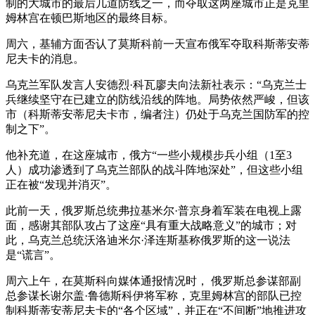
制的大城市的最后几道防线之一，而夺取这两座城市正是克里
姆林宫在顿巴斯地区的最终目标。
周六，基辅方面否认了莫斯科前一天宣布俄军夺取科斯蒂安蒂
尼夫卡的消息。
乌克兰军队发言人安德烈·科瓦廖夫向法新社表示：“乌克兰士
兵继续坚守在已建立的防线沿线的阵地。局势依然严峻，但该
市（科斯蒂安蒂尼夫卡市，编者注）仍处于乌克兰国防军的控
制之下”。
他补充道，在这座城市，俄方“一些小规模步兵小组（1至3
人）成功渗透到了乌克兰部队的战斗阵地深处”，但这些小组
正在被“发现并消灭”。
此前一天，俄罗斯总统弗拉基米尔·普京身着军装在电视上露
面，感谢其部队攻占了这座“具有重大战略意义”的城市；对
此，乌克兰总统沃洛迪米尔·泽连斯基称俄罗斯的这一说法
是“谎言”。
周六上午，在莫斯科向媒体通报情况时， 俄罗斯总参谋部副
总参谋长谢尔盖·鲁德斯科伊将军称，克里姆林宫的部队已控
制科斯蒂安蒂尼夫卡的“各个区域”，并正在“不间断”地推进攻