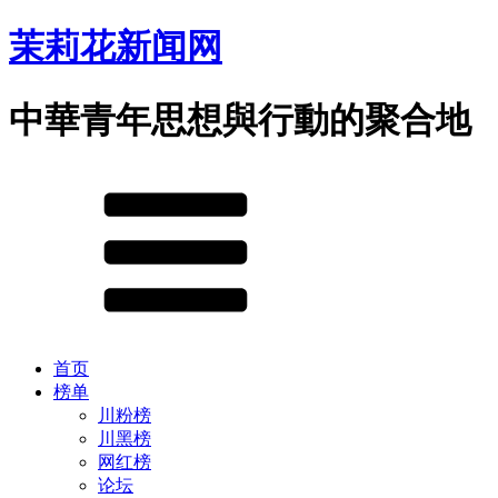
茉莉花新闻网
中華青年思想與行動的聚合地
首页
榜单
川粉榜
川黑榜
网红榜
论坛