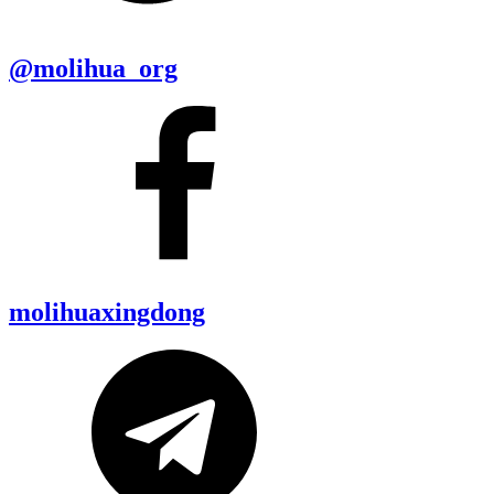
@molihua_org
molihuaxingdong