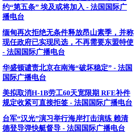
约“第五条” 埃及或将加入 - 法国国际广
播电台
缅甸再次拒绝无条件释放昂山素季，并称
现任政府已实现民选，不再需要东盟特使
- 法国国际广播电台
华盛顿谴责北京在南海“破坏稳定” - 法国
国际广播电台
美拟取消H-1B劳工60天宽限期 RFE补件
规定收紧可直接拒签 - 法国国际广播电台
台军“汉光”演习举行海岸打击演练 赖清
德登导弹快艇督导 - 法国国际广播电台