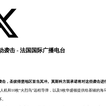
袭击 - 法国国际广播电台
袭击，圣彼得堡地区首当其冲。莫斯科方面承诺将对这些袭击进
人机和10枚“火烈鸟”远程导弹，以及9枚华盛顿提供给基辅的海马
坏。