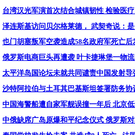
台湾汉光军演首次结合城镇韧性 检验医疗民
泽连斯基访问贝尔格莱德， 武契奇说：是
也门胡塞叛军空袭造成58名政府军死亡后
俄罗斯电商巨头再遭袭 叶卡捷琳堡一物流中
太平洋岛国论坛未就共同谴责中国发射导弹
沙特阿拉伯与土耳其巴基斯坦签署防务协议
中国海警船遭自家军舰误撞一年后 北京低
中俄缺席广岛原爆和平纪念仪式 俄罗斯对其