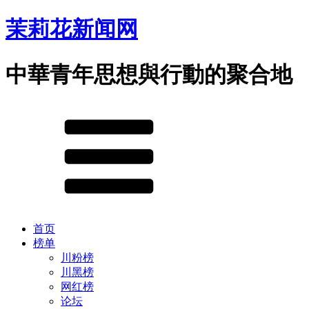
茉莉花新闻网
中華青年思想與行動的聚合地
首页
榜单
川粉榜
川黑榜
网红榜
论坛