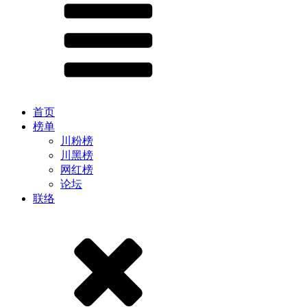
首页
榜单
川粉榜
川黑榜
网红榜
论坛
联络