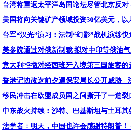
台湾将重返太平洋岛国论坛尽管北京反对 
美国将向关键矿产领域投资30亿美元，以
台军“汉光”演习：法制“幻影”战机演练快
美参院通过对俄新制裁 拟对中印等俄油气主
意大利拒撤对经西班牙入境第三国旅客的边
香港记协改选前夕遭保安局长公开威胁 -
移民冲击在欧盟成员国之间撕开了一道裂口
中东战火持续：沙特、巴基斯坦与土耳其签
法学者：明天，中国也许会感谢特朗普！ 