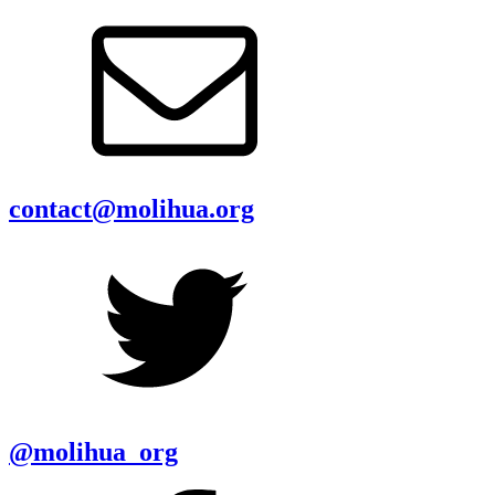
contact@molihua.org
@molihua_org