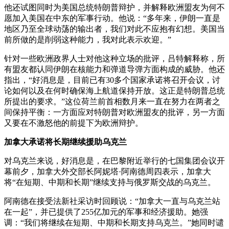
他还试图同时为美国总统特朗普辩护，并解释欧洲盟友为何不
愿加入美国在中东的军事行动。他说：“多年来，伊朗一直是
地区乃至全球动荡的输出者，我们对此不应抱有幻想。美国当
前所做的是削弱这种能力，我对此表示欢迎。”
针对一些欧洲政界人士对他这种立场的批评，吕特解释称，所
有盟友都认同伊朗在核能力和弹道导弹方面构成的威胁。他还
指出，“好消息是，目前已有30多个国家承诺将召开会议，讨
论如何以及在何时确保海上航道保持开放。这正是特朗普总统
所提出的要求。”这位荷兰前首相数月来一直在努力在两者之
间保持平衡：一方面应对特朗普对欧洲盟友的批评，另一方面
又要在不激怒他的前提下为欧洲辩护。
加拿大承诺将长期继续援助乌克兰
对乌克兰来说，好消息是，在巴黎附近举行的七国集团会议开
幕前夕，加拿大外交部长阿妮塔·阿南德周四表示，加拿大
将“在短期、中期和长期”继续支持与俄罗斯交战的乌克兰。
阿南德在接受法新社采访时回顾说：“加拿大一直与乌克兰站
在一起”，并已提供了255亿加元的军事和经济援助。她强
调：“我们将继续在短期、中期和长期支持乌克兰。”她同时谴