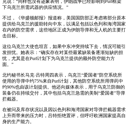
充说：“同样也没有迹象表明，伊朗战争已经影响到Purl框架
下乌克兰所需武器的供应情况。”
不过，《华盛顿邮报》报道称，美国国防部正考虑将部分原本
提供给乌克兰的援助转向中东，以满足包括以色列和海湾国家
在内的防空需求，这些地区正成为伊朗导弹和无人机的主要打
击目标。
这位乌克兰大使也坦言，如果中东冲突持续下去，情况可能引
发担忧。她表示：“确实存在对某些最紧缺装备逐渐短缺的担
忧，尤其是在Purl计划下为乌克兰提供的额外防空能力方
面。”
北约秘书长马克·吕特周四表示，乌克兰“爱国者”防空系统所
使用的导弹中约75%来自Purl计划，其他防空系统所用弹药中
约90%也由该计划提供。他还向媒体表示，用于乌克兰防御的
装备仍在持续交付，其中包括乌克兰急需的美制“爱国者”导弹
拦截器。
在被问及库存状况以及因以色列和海湾国家对导弹拦截器需求
上升而带来的压力时，吕特拒绝置评，但呼吁欧洲国家提高自
身的生产能力。