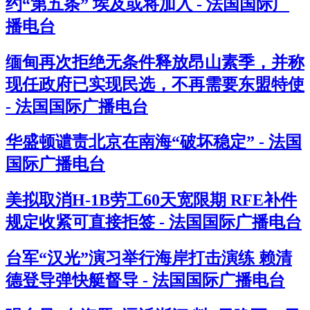
约“第五条” 埃及或将加入 - 法国国际广
播电台
缅甸再次拒绝无条件释放昂山素季，并称
现任政府已实现民选，不再需要东盟特使
- 法国国际广播电台
华盛顿谴责北京在南海“破坏稳定” - 法国
国际广播电台
美拟取消H-1B劳工60天宽限期 RFE补件
规定收紧可直接拒签 - 法国国际广播电台
台军“汉光”演习举行海岸打击演练 赖清
德登导弹快艇督导 - 法国国际广播电台