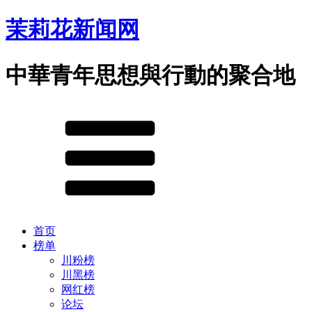
茉莉花新闻网
中華青年思想與行動的聚合地
首页
榜单
川粉榜
川黑榜
网红榜
论坛