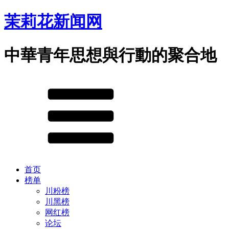
茉莉花新闻网
中華青年思想與行動的聚合地
首页
榜单
川粉榜
川黑榜
网红榜
论坛