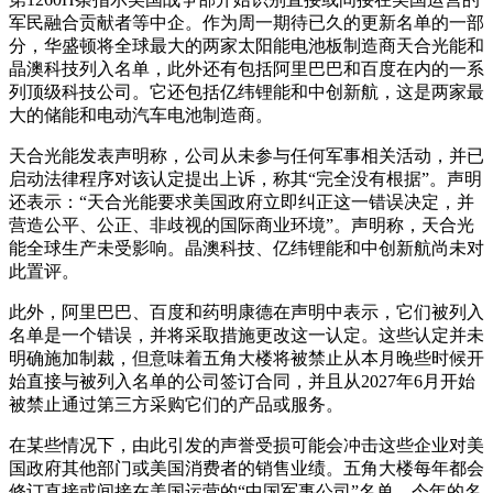
军民融合贡献者等中企。作为周一期待已久的更新名单的一部
分，华盛顿将全球最大的两家太阳能电池板制造商天合光能和
晶澳科技列入名单，此外还有包括阿里巴巴和百度在内的一系
列顶级科技公司。它还包括亿纬锂能和中创新航，这是两家最
大的储能和电动汽车电池制造商。
天合光能发表声明称，公司从未参与任何军事相关活动，并已
启动法律程序对该认定提出上诉，称其“完全没有根据”。声明
还表示：“天合光能要求美国政府立即纠正这一错误决定，并
营造公平、公正、非歧视的国际商业环境”。声明称，天合光
能全球生产未受影响。晶澳科技、亿纬锂能和中创新航尚未对
此置评。
此外，阿里巴巴、百度和药明康德在声明中表示，它们被列入
名单是一个错误，并将采取措施更改这一认定。这些认定并未
明确施加制裁，但意味着五角大楼将被禁止从本月晚些时候开
始直接与被列入名单的公司签订合同，并且从2027年6月开始
被禁止通过第三方采购它们的产品或服务。
在某些情况下，由此引发的声誉受损可能会冲击这些企业对美
国政府其他部门或美国消费者的销售业绩。五角大楼每年都会
修订直接或间接在美国运营的“中国军事公司”名单。今年的名