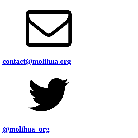
contact@molihua.org
@molihua_org