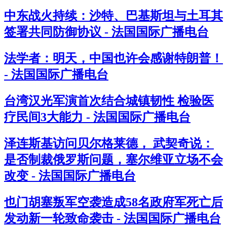
中东战火持续：沙特、巴基斯坦与土耳其
签署共同防御协议 - 法国国际广播电台
法学者：明天，中国也许会感谢特朗普！
- 法国国际广播电台
台湾汉光军演首次结合城镇韧性 检验医
疗民间3大能力 - 法国国际广播电台
泽连斯基访问贝尔格莱德， 武契奇说：
是否制裁俄罗斯问题，塞尔维亚立场不会
改变 - 法国国际广播电台
也门胡塞叛军空袭造成58名政府军死亡后
发动新一轮致命袭击 - 法国国际广播电台