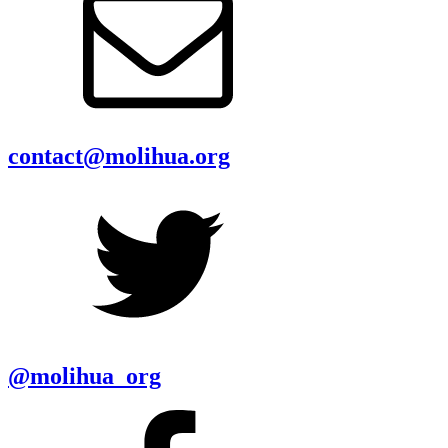
contact@molihua.org
@molihua_org