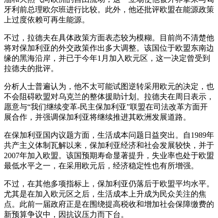
牙利前总理欧尔班进行比较。此外，他还批评欧盟在能源政策
上过度依赖可再生能源。
不过，拉德夫在具体政策方面表态较为模糊。目前尚不清楚他
将对保加利亚的外交政策作出多大调整。该国位于欧盟东南边
缘的黑海沿岸，并已于今年1月加入欧元区，这一决定曾受到
拉德夫的批评。
分析人士普遍认为，他不太可能试图逆转采用欧元的决定，也
不会阻碍欧盟对乌克兰的整体援助计划。拉德夫在周日表示，
愿意与“我们继续变革-民主保加利亚”联盟在司法改革方面开
展合作，并强调保加利亚将继续推进其欧洲发展道路。
在保加利亚国内议题方面，生活成本问题日益突出。自1989年
共产主义体制瓦解以来，保加利亚经济和社会发展较快，并于
2007年加入欧盟。该国预期寿命显著提升，失业率也处于欧盟
最低水平之一，在采用欧元后，经济稳定性也有所增强。
不过，在其他多项指标上，保加利亚仍落后于欧盟平均水平。
尤其是在加入欧元区之后，生活成本上升成为民众关注的焦
点。此前一届政府正是在围绕提高税收和增加社会保障缴费的
新预算争议中，因抗议压力而下台。