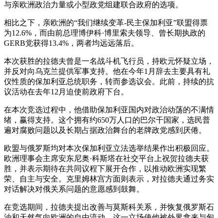
与亲欧洲政治力量或小型政党组建联合政府的选项。
相比之下，亲欧洲的“我们继续变革-民主保加利亚”联盟得票
为12.6%，而由前总理博伊科·博里索夫领导、曾长期执政的
GERB党获得13.4%，两者均远远落后。
本次获胜的拉德夫曾是一名战斗机飞行员，持欧元怀疑立场，
并反对向乌克兰提供军事支持。他在今年1月辞去主要具有礼
仪性质的保加利亚总统职务，转而参选议会。此前，持续的抗
议活动在去年12月迫使前政府下台。
在本次竞选过程中，他借助保加利亚国内对政治动荡的不满情
绪，赢得支持。这个拥有约650万人口的巴尔干国家，选民普
遍对腐败问题以及长期占据政治舞台的老牌政党感到厌倦。
欧盟与俄罗斯均对本次保加利亚立法选举结果作出积极回应。
欧洲理事会主席安东尼奥·科斯塔在社交平台上祝贺拉德夫获
胜，并表示期待在共同议程下展开合作，以推动欧洲实现繁
荣、自主与安全。克里姆林宫方面则表示，对拉德夫通过务实
对话解决对俄关系问题的意愿感到鼓舞。
在竞选期间，拉德夫提出改善与莫斯科关系，并恢复俄罗斯石
油和天然气向欧洲的自由流动，这一立场使他被外界拿来与匈