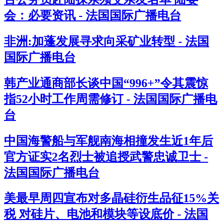
会：必要资讯 - 法国国际广播电台
非洲:加蓬发展寻求向采矿业转型 - 法国
国际广播电台
韩产业通商部长谈中国“996+”令其震惊
指52小时工作周需修订 - 法国国际广播电
台
中国海警船与军舰南海相撞发生近1年后
官方证实2名烈士被追授武警忠诚卫士 -
法国国际广播电台
美最早周四宣布对多晶硅衍生品征15%关
税 对硅片、电池和模块等设底价 - 法国