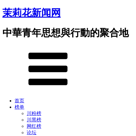
茉莉花新闻网
中華青年思想與行動的聚合地
首页
榜单
川粉榜
川黑榜
网红榜
论坛