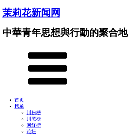
茉莉花新闻网
中華青年思想與行動的聚合地
首页
榜单
川粉榜
川黑榜
网红榜
论坛