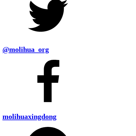
@molihua_org
molihuaxingdong