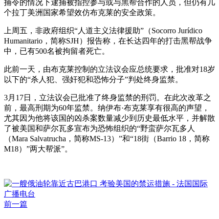
捕令的情况下逮捕被指控参与或与黑帮合作的人员，但仍有几
个拉丁美洲国家希望效仿布克莱的安全政策。
上周五，非政府组织“人道主义法律援助”（Socorro Jurídico
Humanitario，简称SJH）报告称，在长达四年的打击黑帮战争
中，已有500名被拘留者死亡。
此前一天，由布克莱控制的立法议会应总统要求，批准对18岁
以下的“杀人犯、强奸犯和恐怖分子”判处终身监禁。
3月17日，立法议会已批准了终身监禁的刑罚。在此次改革之
前，最高刑期为60年监禁。纳伊布·布克莱享有很高的声望，
尤其因为他将该国的凶杀案数量减少到历史最低水平，并解散
了被美国和萨尔瓦多宣布为恐怖组织的“野蛮萨尔瓦多人
（Mara Salvatrucha，简称MS-13）”和“18街（Barrio 18，简称
M18）”两大帮派”。
前一篇