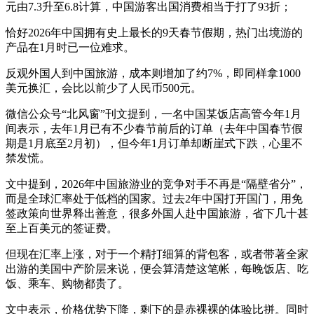
元由7.3升至6.8计算，中国游客出国消费相当于打了93折；
恰好2026年中国拥有史上最长的9天春节假期，热门出境游的
产品在1月时已一位难求。
反观外国人到中国旅游，成本则增加了约7%，即同样拿1000
美元换汇，会比以前少了人民币500元。
微信公众号“北风窗”刊文提到，一名中国某饭店高管今年1月
间表示，去年1月已有不少春节前后的订单（去年中国春节假
期是1月底至2月初），但今年1月订单却断崖式下跌，心里不
禁发慌。
文中提到，2026年中国旅游业的竞争对手不再是“隔壁省分”，
而是全球汇率处于低档的国家。过去2年中国打开国门，用免
签政策向世界释出善意，很多外国人赴中国旅游，省下几十甚
至上百美元的签证费。
但现在汇率上涨，对于一个精打细算的背包客，或者带著全家
出游的美国中产阶层来说，便会算清楚这笔帐，每晚饭店、吃
饭、乘车、购物都贵了。
文中表示，价格优势下降，剩下的是赤裸裸的体验比拼。同时