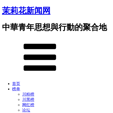
茉莉花新闻网
中華青年思想與行動的聚合地
首页
榜单
川粉榜
川黑榜
网红榜
论坛