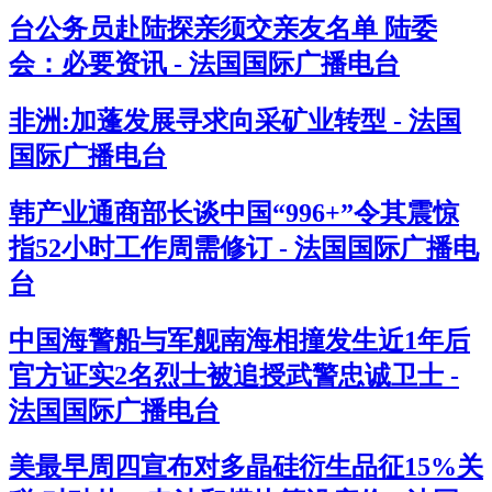
台公务员赴陆探亲须交亲友名单 陆委
会：必要资讯 - 法国国际广播电台
非洲:加蓬发展寻求向采矿业转型 - 法国
国际广播电台
韩产业通商部长谈中国“996+”令其震惊
指52小时工作周需修订 - 法国国际广播电
台
中国海警船与军舰南海相撞发生近1年后
官方证实2名烈士被追授武警忠诚卫士 -
法国国际广播电台
美最早周四宣布对多晶硅衍生品征15%关