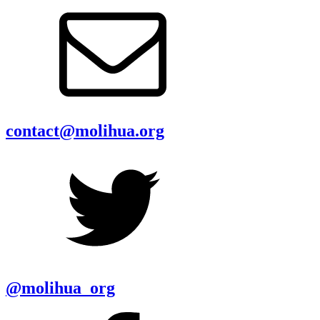
contact@molihua.org
@molihua_org