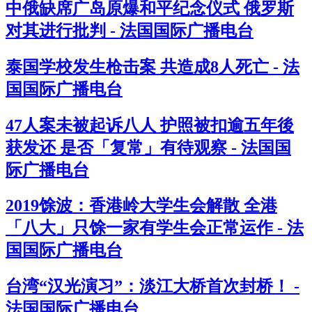
中俄缺席广岛原爆和平纪念仪式 俄罗斯
对其进行批判 - 法国国际广播电台
泰国学校发生枪击案 共造成8人死亡 - 法
国国际广播电台
47人案未被起诉八人 护照被扣逾五年後
获发还 是否「复常」有待观察 - 法国国
际广播电台
2019馀波：香港岭大学生会解散 全港
「八大」只馀一家有学生会正常运作 - 法
国国际广播电台
台湾“汉光演习”：淡江大桥首次封桥！ -
法国国际广播电台