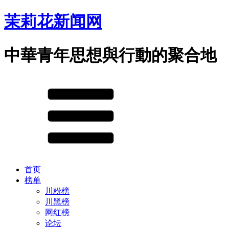
茉莉花新闻网
中華青年思想與行動的聚合地
首页
榜单
川粉榜
川黑榜
网红榜
论坛