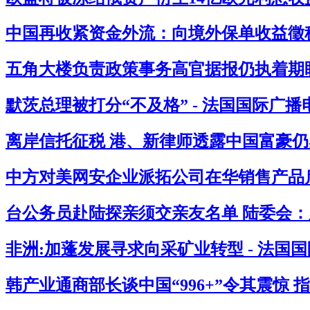
中国再收紧资金外流：向境外保单收益徵税2
五角大楼负责政策事务高官据报仍执着期盼
默茨总理被打分“不及格” - 法国国际广播
离岸信托征税 港、新律师透露中国富豪仍感
中方对美网安企业派拓公司在华销售产品启
台公务员赴陆探亲须交亲友名单 陆委会：必
非洲:加蓬发展寻求向采矿业转型 - 法国
韩产业通商部长谈中国“996+”令其震惊 