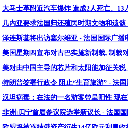
大马士革附近汽车爆炸 造成2人死亡、13人
几内亚要求法国归还殖民时期文物和遗骸 
泽连斯基将出访塞尔维亚 - 法国国际广播
美国星期四宣布对古巴实施新制裁, 制裁
美对由中国主导的芯片和太阳能加征关税 
特朗普签署行政令 阻止“生育旅游” - 法
汉坦病毒：在法的一名游客曾呈阳性 现在西
非洲:贝宁首届参议院选举新议长 - 法国
欧盟将被冻结俄资产衍生14亿欧元利息收益