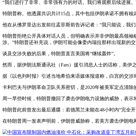
“我们进行了非常、非常强有力的对话。我们将观察后续进展。
特朗普称。他透露共识共计15点，其中包括伊朗承诺不拥有核
他在从佛罗里达出发前往孟菲斯前告诉记者：“我只能说，我们
特朗普拒绝公开具体对话人员，但明确表示并非伊朗最高领袖穆
涉。”特朗普还补充说，伊朗可能会像委内瑞拉那样出现新的
谈及交涉失败的后果，特朗普直言美国将“继续轰炸”。
然而，据伊朗法斯通讯社（Fars）援引消息人士的话称，美
据《以色列时报》引述当地希伯来语媒体报道称，白宫的交涉
卡利巴夫与伊朗革命卫队关系密切，是2020年被美军定点清除
周一早些时候，特朗普撤回了袭击伊朗电力设施的威胁，表示
特朗普此前曾发出最后通牒：若德黑兰未能在48小时内“完全开
在特朗普周一发表声明前，伊朗曾威胁称，若美方袭击伊朗电