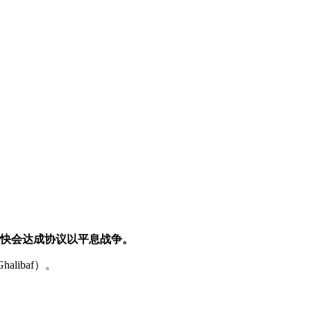
很快会达成协议以平息战争。
libaf）。
。