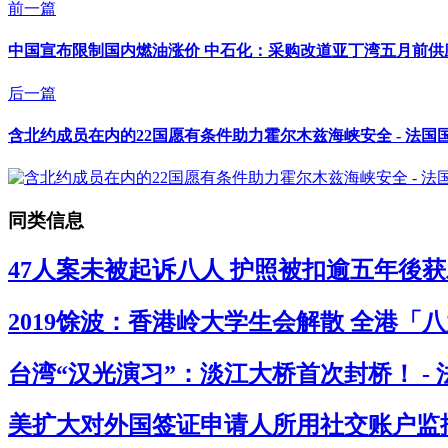
前一篇
中国宣布限制国内燃油涨价 中石化：采购改道亚丁湾五月前供应
后一篇
含北约成员在内的22国愿有条件助力霍尔木兹海峡安全 - 法国
同类信息
47人案未被起诉八人 护照被扣逾五年後获
2019馀波：香港岭大学生会解散 全港「
台湾“汉光演习”：淡江大桥首次封桥！ -
美扩大对外国签证申请人所用社交账户监控