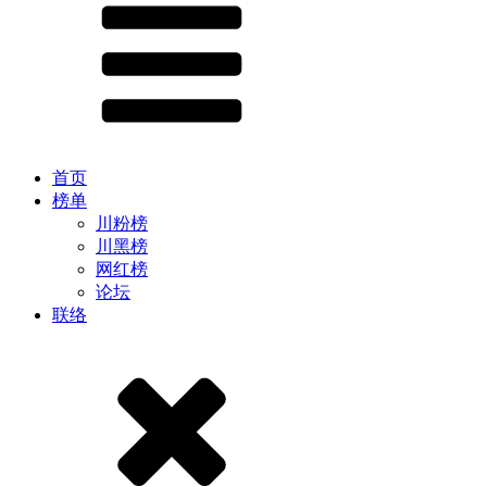
首页
榜单
川粉榜
川黑榜
网红榜
论坛
联络