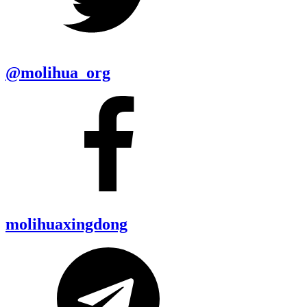
@molihua_org
molihuaxingdong