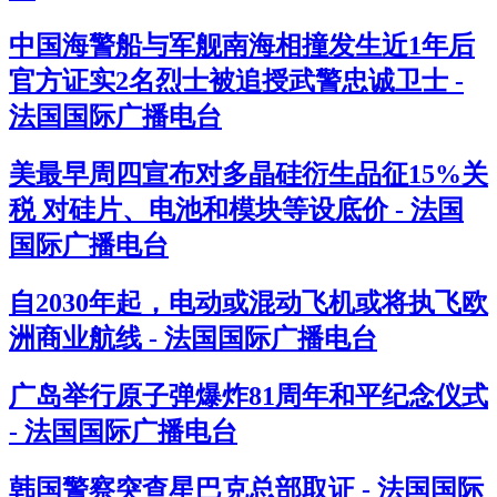
中国海警船与军舰南海相撞发生近1年后
官方证实2名烈士被追授武警忠诚卫士 -
法国国际广播电台
美最早周四宣布对多晶硅衍生品征15%关
税 对硅片、电池和模块等设底价 - 法国
国际广播电台
自2030年起，电动或混动飞机或将执飞欧
洲商业航线 - 法国国际广播电台
广岛举行原子弹爆炸81周年和平纪念仪式
- 法国国际广播电台
韩国警察突查星巴克总部取证 - 法国国际