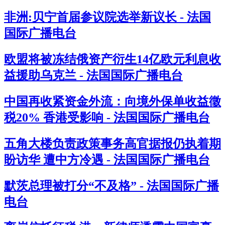
非洲:贝宁首届参议院选举新议长 - 法国
国际广播电台
欧盟将被冻结俄资产衍生14亿欧元利息收
益援助乌克兰 - 法国国际广播电台
中国再收紧资金外流：向境外保单收益徵
税20% 香港受影响 - 法国国际广播电台
五角大楼负责政策事务高官据报仍执着期
盼访华 遭中方冷遇 - 法国国际广播电台
默茨总理被打分“不及格” - 法国国际广播
电台