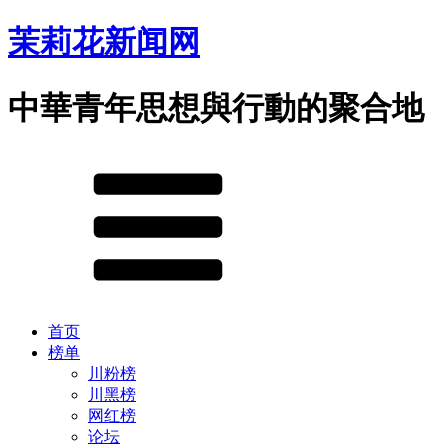
茉莉花新闻网
中華青年思想與行動的聚合地
首页
榜单
川粉榜
川黑榜
网红榜
论坛