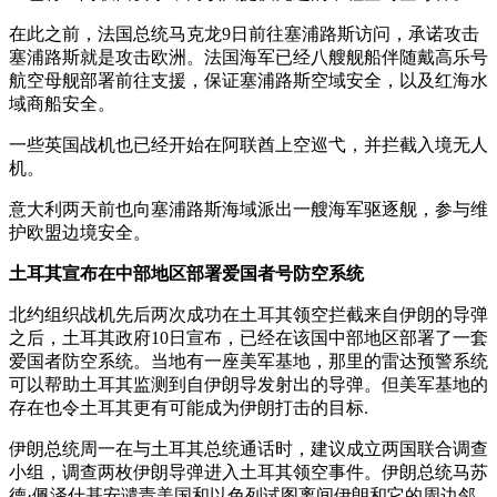
在此之前，法国总统马克龙9日前往塞浦路斯访问，承诺攻击
塞浦路斯就是攻击欧洲。法国海军已经八艘舰船伴随戴高乐号
航空母舰部署前往支援，保证塞浦路斯空域安全，以及红海水
域商船安全。
一些英国战机也已经开始在阿联酋上空巡弋，并拦截入境无人
机。
意大利两天前也向塞浦路斯海域派出一艘海军驱逐舰，参与维
护欧盟边境安全。
土耳其宣布在中部地区部署爱国者号防空系统
北约组织战机先后两次成功在土耳其领空拦截来自伊朗的导弹
之后，土耳其政府10日宣布，已经在该国中部地区部署了一套
爱国者防空系统。当地有一座美军基地，那里的雷达预警系统
可以帮助土耳其监测到自伊朗导发射出的导弹。但美军基地的
存在也令土耳其更有可能成为伊朗打击的目标.
伊朗总统周一在与土耳其总统通话时，建议成立两国联合调查
小组，调查两枚伊朗导弹进入土耳其领空事件。伊朗总统马苏
德·佩泽什基安谴责美国和以色列试图离间伊朗和它的周边邻