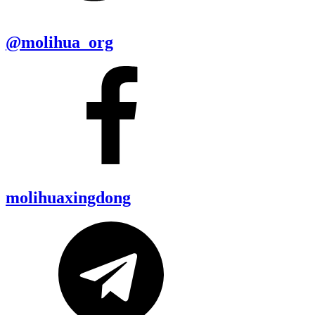
@molihua_org
molihuaxingdong