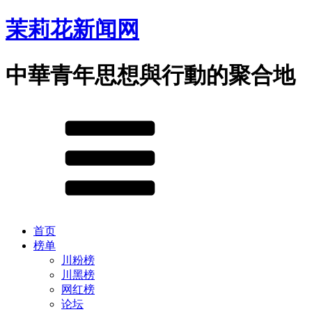
茉莉花新闻网
中華青年思想與行動的聚合地
首页
榜单
川粉榜
川黑榜
网红榜
论坛