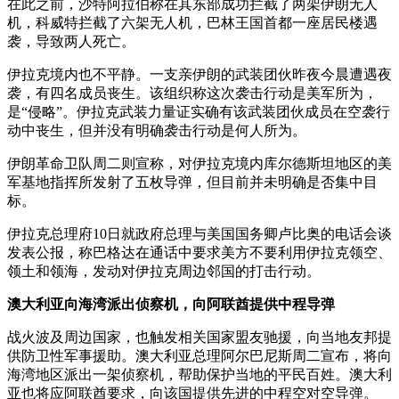
在此之前，沙特阿拉伯称在其东部成功拦截了两架伊朗无人
机，科威特拦截了六架无人机，巴林王国首都一座居民楼遇
袭，导致两人死亡。
伊拉克境内也不平静。一支亲伊朗的武装团伙昨夜今晨遭遇夜
袭，有四名成员丧生。该组织称这次袭击行动是美军所为，
是“侵略”。伊拉克武装力量证实确有该武装团伙成员在空袭行
动中丧生，但并没有明确袭击行动是何人所为。
伊朗革命卫队周二则宣称，对伊拉克境内库尔德斯坦地区的美
军基地指挥所发射了五枚导弹，但目前并未明确是否集中目
标。
伊拉克总理府10日就政府总理与美国国务卿卢比奥的电话会谈
发表公报，称巴格达在通话中要求美方不要利用伊拉克领空、
领土和领海，发动对伊拉克周边邻国的打击行动。
澳大利亚向海湾派出侦察机，向阿联酋提供中程导弹
战火波及周边国家，也触发相关国家盟友驰援，向当地友邦提
供防卫性军事援助。澳大利亚总理阿尔巴尼斯周二宣布，将向
海湾地区派出一架侦察机，帮助保护当地的平民百姓。澳大利
亚也将应阿联酋要求，向该国提供先进的中程空对空导弹。