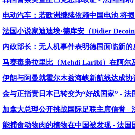
电动汽车：若欧洲继续依赖中国电池 将损失
法国小说家迪迪埃·德库安（Didier Deco
内政部长：无人机事件表明德国面临新的威
马赛毒枭拉里比（Mehdi Laribi）在阿
伊朗与阿曼就霍尔木兹海峡新航线达成协议
金与正指责日本已转变为“好战国家” - 
加拿大总理公开挑战国际足联主席信誉 -
能捕食动物肉的植物在中国被发现 - 法国