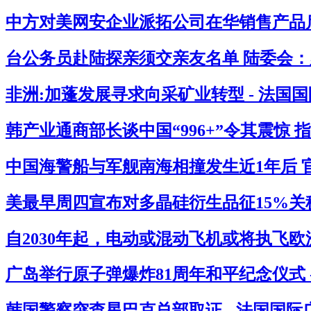
中方对美网安企业派拓公司在华销售产品启
台公务员赴陆探亲须交亲友名单 陆委会：必
非洲:加蓬发展寻求向采矿业转型 - 法国
韩产业通商部长谈中国“996+”令其震惊 
中国海警船与军舰南海相撞发生近1年后 官
美最早周四宣布对多晶硅衍生品征15%关税
自2030年起，电动或混动飞机或将执飞欧
广岛举行原子弹爆炸81周年和平纪念仪式 
韩国警察突查星巴克总部取证 - 法国国际