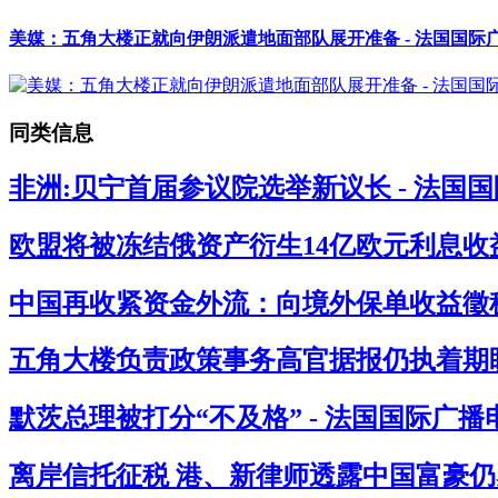
美媒：五角大楼正就向伊朗派遣地面部队展开准备 - 法国国际
同类信息
非洲:贝宁首届参议院选举新议长 - 法国
欧盟将被冻结俄资产衍生14亿欧元利息收益
中国再收紧资金外流：向境外保单收益徵税2
五角大楼负责政策事务高官据报仍执着期盼
默茨总理被打分“不及格” - 法国国际广播
离岸信托征税 港、新律师透露中国富豪仍感