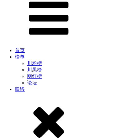
首页
榜单
川粉榜
川黑榜
网红榜
论坛
联络