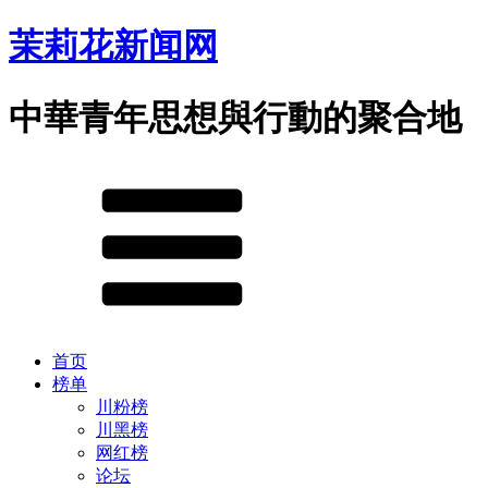
茉莉花新闻网
中華青年思想與行動的聚合地
首页
榜单
川粉榜
川黑榜
网红榜
论坛