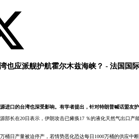
湾也应派舰护航霍尔木兹海峡？ - 法国国
能源进口的台湾也深受影响。有学者提出，针对特朗普喊话盟友
部长在20日表示，伊朗攻击已瘫痪17 ％的液化天然气出口产能
万桶日产量被迫停产，若情势恶化恐达每日1000万桶的供应中断