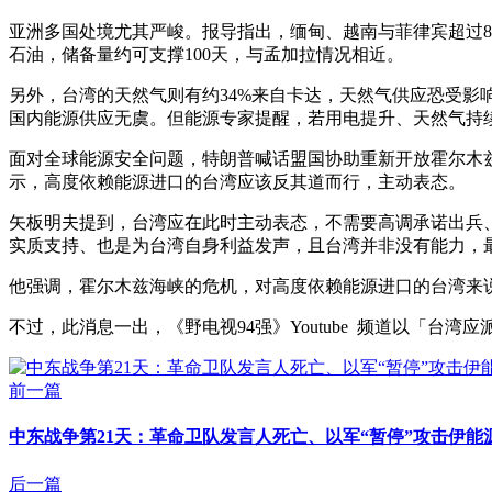
亚洲多国处境尤其严峻。报导指出，缅甸、越南与菲律宾超过80
石油，储备量约可支撑100天，与孟加拉情况相近。
另外，台湾的天然气则有约34%来自卡达，天然气供应恐受影
国内能源供应无虞。但能源专家提醒，若用电提升、天然气持
面对全球能源安全问题，特朗普喊话盟国协助重新开放霍尔木
示，高度依赖能源进口的台湾应该反其道而行，主动表态。
矢板明夫提到，台湾应在此时主动表态，不需要高调承诺出兵
实质支持、也是为台湾自身利益发声，且台湾并非没有能力，
他强调，霍尔木兹海峡的危机，对高度依赖能源进口的台湾来
不过，此消息一出，《野电视94强》Youtube 频道以「台
前一篇
中东战争第21天：革命卫队发言人死亡、以军“暂停”攻击伊能
后一篇