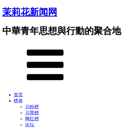
茉莉花新闻网
中華青年思想與行動的聚合地
首页
榜单
川粉榜
川黑榜
网红榜
论坛