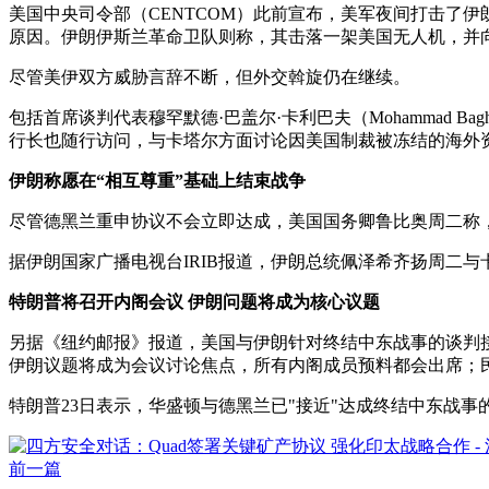
美国中央司令部（CENTCOM）此前宣布，美军夜间打击了
原因。伊朗伊斯兰革命卫队则称，其击落一架美国无人机，并
尽管美伊双方威胁言辞不断，但外交斡旋仍在继续。
包括首席谈判代表穆罕默德·巴盖尔·卡利巴夫（Mohammad B
行长也随行访问，与卡塔尔方面讨论因美国制裁被冻结的海外资
伊朗称愿在“相互尊重”基础上结束战争
尽管德黑兰重申协议不会立即达成，美国国务卿鲁比奥周二称，
据伊朗国家广播电视台IRIB报道，伊朗总统佩泽希齐扬周二
特朗普将召开内阁会议 伊朗问题将成为核心议题
另据《纽约邮报》报道，美国与伊朗针对终结中东战事的谈判接近
伊朗议题将成为会议讨论焦点，所有内阁成员预料都会出席；
特朗普23日表示，华盛顿与德黑兰已"接近"达成终结中东战
前一篇