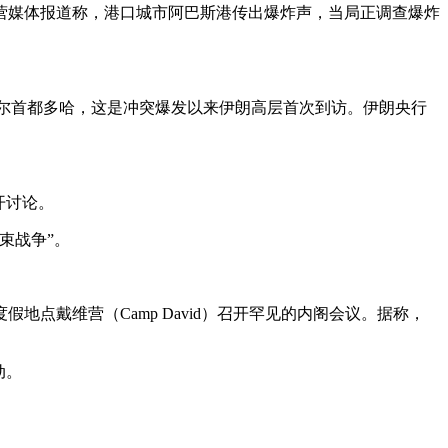
国营媒体报道称，港口城市阿巴斯港传出爆炸声，当局正调查爆炸
。
一访问卡塔尔首都多哈，这是冲突爆发以来伊朗高层首次到访。伊朗央行
开讨论。
束战争”。
点戴维营（Camp David）召开罕见的内阁会议。据称，
动。