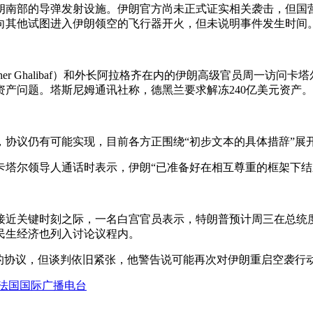
伊朗南部的导弹发射设施。伊朗官方尚未正式证实相关袭击，但
向其他试图进入伊朗领空的飞行器开火，但未说明事件发生时间
agher Ghalibaf）和外长阿拉格齐在内的伊朗高级官员周
产问题。塔斯尼姆通讯社称，德黑兰要求解冻240亿美元资产。
协议仍有可能实现，目前各方正围绕“初步文本的具体措辞”展
与卡塔尔领导人通话时表示，伊朗“已准备好在相互尊重的框架下结
关键时刻之际，一名白宫官员表示，特朗普预计周三在总统度假地
民生经济也列入讨论议程内。
事的协议，但谈判依旧紧张，他警告说可能再次对伊朗重启空袭行