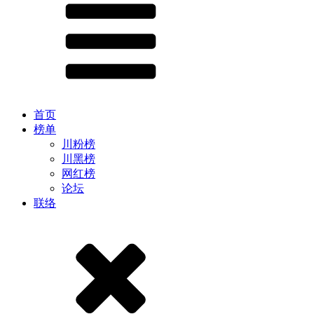
首页
榜单
川粉榜
川黑榜
网红榜
论坛
联络