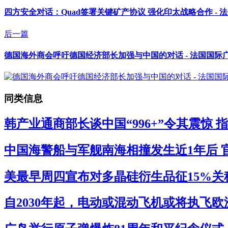
四方安全对话：Quad签署关键矿产协议 强化印太战略合作 - 
后一篇
德国海外商会呼吁德国经济部长加强与中国的对话 - 法国国际
同类信息
韩产业通商部长谈中国“996+”令其震惊 
中国海警船与军舰南海相撞发生近1年后 官
美最早周四宣布对多晶硅衍生品征15%关税
自2030年起，电动或混动飞机或将执飞欧