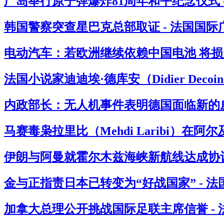
广岛举行原子弹爆炸81周年和平纪念仪式 
韩国警察突查星巴克总部取证 - 法国国际
电动汽车：若欧洲继续依赖中国电池 将损失
法国小说家迪迪埃·德库安（Didier Deco
内政部长：无人机事件表明德国面临新的威
马赛毒枭拉里比（Mehdi Laribi）在阿
伊朗与阿曼就霍尔木兹海峡新航线达成协议
金与正指责日本已转变为“好战国家” - 
加拿大总理公开挑战国际足联主席信誉 -