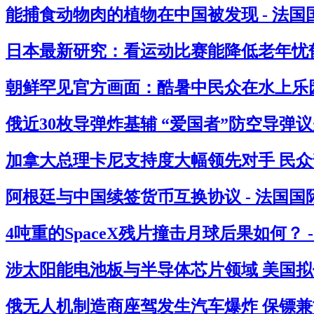
能捕食动物肉的植物在中国被发现 - 法国
日本最新研究：看运动比赛能降低老年忧郁
朝鲜罕见官方画面：酷暑中民众在水上乐园
俄近30枚导弹炸基辅 “爱国者”防空导弹议
加拿大总理卡尼支持度大幅领先对手 民众
阿根廷与中国续签货币互换协议 - 法国国
4吨重的SpaceX残片撞击月球后果如何？ 
涉太阳能电池板与半导体芯片领域 美国拟借
俄无人机制造商座驾发生汽车爆炸 保镖兼司