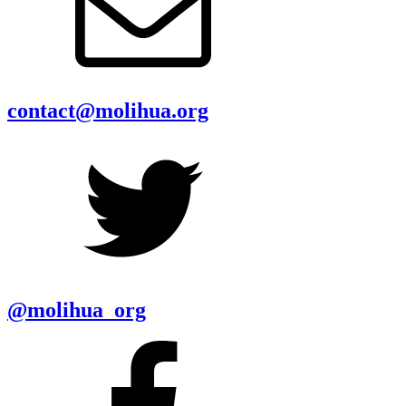
contact@molihua.org
@molihua_org