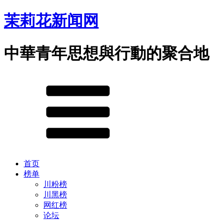
茉莉花新闻网
中華青年思想與行動的聚合地
首页
榜单
川粉榜
川黑榜
网红榜
论坛