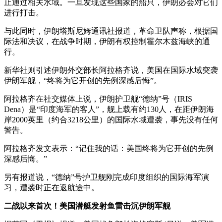
止通过相关水域。一旦发现这些国家的船只，伊朗必会对它们
进行打击。
与此同时，伊朗塔斯尼姆通讯社报道，革命卫队声称，根据国
际法和决议，在战争时期，伊朗有权控制霍尔木兹海峡的通
行。
新华社则引述伊朗外交部长阿拉格齐说，美国在国际水域突袭
伊朗军舰，“终将为它开创的先例深感后悔”。
阿拉格齐在社交媒体上说，伊朗护卫舰“德纳”号（IRIS
Dena）是“印度海军的客人”，舰上载有约130人，在距伊朗海
岸2000英里（约合3218公里）的国际水域遭袭，事先没有任何
警告。
阿拉格齐发文表示：“记住我的话：美国终将为它开创的先例
深感后悔。”
另有报道说，“德纳”号护卫舰刚完成印度组织的国际海军演
习，遭袭时正在返航途中。
二战以来首次！美国潜艇发射鱼雷击沉伊朗军舰