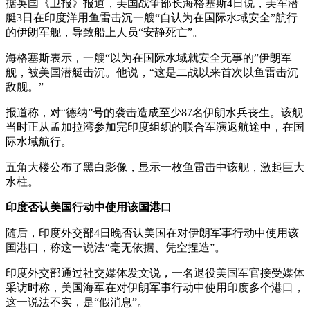
据英国《卫报》报道，美国战争部长海格塞斯4日说，美军潜
艇3日在印度洋用鱼雷击沉一艘“自认为在国际水域安全”航行
的伊朗军舰，导致船上人员“安静死亡”。
海格塞斯表示，一艘“以为在国际水域就安全无事的”伊朗军
舰，被美国潜艇击沉。他说，“这是二战以来首次以鱼雷击沉
敌舰。”
报道称，对“德纳”号的袭击造成至少87名伊朗水兵丧生。该舰
当时正从孟加拉湾参加完印度组织的联合军演返航途中，在国
际水域航行。
五角大楼公布了黑白影像，显示一枚鱼雷击中该舰，激起巨大
水柱。
印度否认美国行动中使用该国港口
随后，印度外交部4日晚否认美国在对伊朗军事行动中使用该
国港口，称这一说法“毫无依据、凭空捏造”。
印度外交部通过社交媒体发文说，一名退役美国军官接受媒体
采访时称，美国海军在对伊朗军事行动中使用印度多个港口，
这一说法不实，是“假消息”。