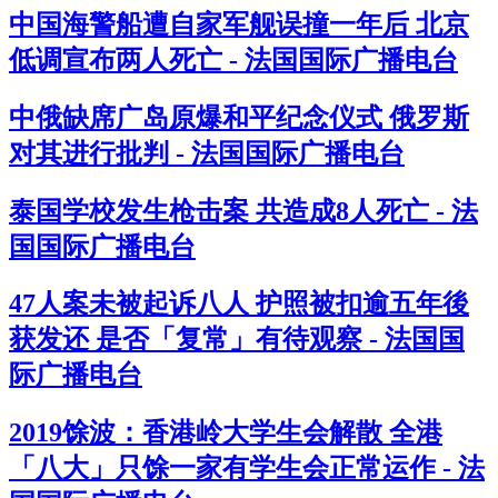
中国海警船遭自家军舰误撞一年后 北京
低调宣布两人死亡 - 法国国际广播电台
中俄缺席广岛原爆和平纪念仪式 俄罗斯
对其进行批判 - 法国国际广播电台
泰国学校发生枪击案 共造成8人死亡 - 法
国国际广播电台
47人案未被起诉八人 护照被扣逾五年後
获发还 是否「复常」有待观察 - 法国国
际广播电台
2019馀波：香港岭大学生会解散 全港
「八大」只馀一家有学生会正常运作 - 法