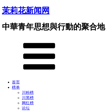
茉莉花新闻网
中華青年思想與行動的聚合地
首页
榜单
川粉榜
川黑榜
网红榜
论坛