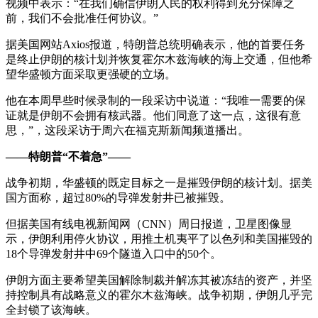
视频中表示：“在我们确信伊朗人民的权利得到充分保障之
前，我们不会批准任何协议。”
据美国网站Axios报道，特朗普总统明确表示，他的首要任务
是终止伊朗的核计划并恢复霍尔木兹海峡的海上交通，但他希
望华盛顿方面采取更强硬的立场。
他在本周早些时候录制的一段采访中说道：“我唯一需要的保
证就是伊朗不会拥有核武器。他们同意了这一点，这很有意
思，”，这段采访于周六在福克斯新闻频道播出。
——特朗普“不着急”——
战争初期，华盛顿的既定目标之一是摧毁伊朗的核计划。据美
国方面称，超过80%的导弹发射井已被摧毁。
但据美国有线电视新闻网（CNN）周日报道，卫星图像显
示，伊朗利用停火协议，用推土机夷平了以色列和美国摧毁的
18个导弹发射井中69个隧道入口中的50个。
伊朗方面主要希望美国解除制裁并解冻其被冻结的资产，并坚
持控制具有战略意义的霍尔木兹海峡。战争初期，伊朗几乎完
全封锁了该海峡。