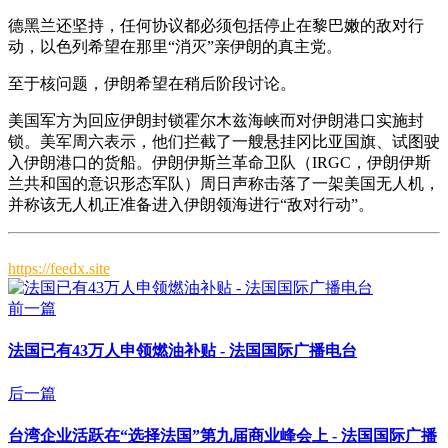
德黑兰还坚持，任何协议都必须包括停止在黎巴嫩的敌对行
动，以色列希望在那里“消灭”亲伊朗的真主党。
至于核问题，伊朗希望在稍后阶段讨论。
美国军方为回应伊朗封锁霍尔木兹海峡而对伊朗港口实施封
锁。美军周六表示，他们拦截了一艘悬挂冈比亚国旗、试图驶
入伊朗港口的货船。伊朗伊斯兰革命卫队（IRGC，伊朗伊斯
兰共和国的意识形态军队）周日声称击落了一架美国无人机，
并称该无人机正准备进入伊朗领海进行“敌对行动”。
https://feedx.site
前一篇
法国已有43万人申领燃油补贴 - 法国国际广播电台
后一篇
台湾企业活跃在“选择法国”第九届商业峰会上 - 法国国际广播