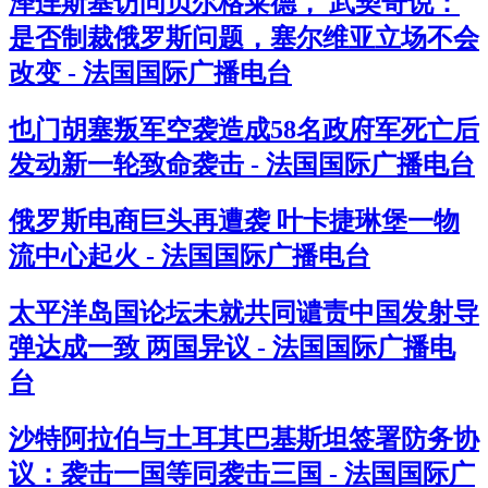
泽连斯基访问贝尔格莱德， 武契奇说：
是否制裁俄罗斯问题，塞尔维亚立场不会
改变 - 法国国际广播电台
也门胡塞叛军空袭造成58名政府军死亡后
发动新一轮致命袭击 - 法国国际广播电台
俄罗斯电商巨头再遭袭 叶卡捷琳堡一物
流中心起火 - 法国国际广播电台
太平洋岛国论坛未就共同谴责中国发射导
弹达成一致 两国异议 - 法国国际广播电
台
沙特阿拉伯与土耳其巴基斯坦签署防务协
议：袭击一国等同袭击三国 - 法国国际广