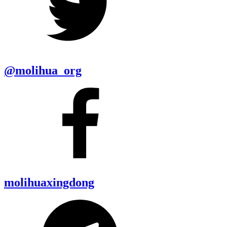
@molihua_org
molihuaxingdong