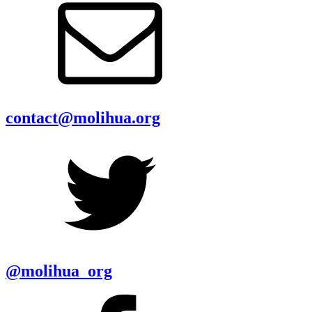
contact@molihua.org
@molihua_org