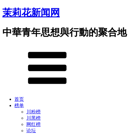
茉莉花新闻网
中華青年思想與行動的聚合地
首页
榜单
川粉榜
川黑榜
网红榜
论坛