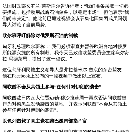
法国财政部长罗兰·莱斯库尔告诉记者：“我们准备采取一切必
要措施，包括动用战略石油储备，以稳定市场”，但他表示“我
们尚未决定”。他此前已通过视频会议召集七国集团成员国领
导人讨论了当前局势。
欧尔班呼吁解除对俄罗斯石油的制裁
匈牙利总理欧尔班称：“我们必须审查并暂停欧洲各地对俄罗
斯能源实施的所有制裁。我今天已致信欧盟委员会主席乌尔苏
拉·冯德莱恩，提出了这一倡议。”
这位匈牙利民族主义领导人是弗拉基米尔·普京的亲密盟友，
他在Facebook上发布的一段视频中做出以上宣布。
阿联酋不会从其领土参与“任何针对伊朗的袭击”
阿联酋驻日内瓦大使贾迈勒·穆沙拉赫周一再次否认阿联酋曾
作为对德黑兰发动袭击的基地，并表示阿联酋“不会从其领土
参与任何针对伊朗的袭击”。
以色列击毙了真主党在黎巴嫩南部指挥官
以色列周一宣布，在3月2日对伊朗支持的黎巴嫩伊斯兰运动真