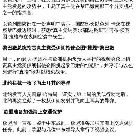
主党发起的攻势中，击毙了真主党在黎巴嫩南部三个分支机构
之一的指挥官。
以色列国防部在一份声明中表示，国防部长以色列·卡茨在视
察黎巴嫩边境时，获悉“真主党纳赛尔部队指挥官”阿布·侯赛
因·拉格布在夜间空袭中丧生。
黎巴嫩总统指责真主党受伊朗指使企图“摧毁”黎巴嫩
周一，约瑟夫·奥恩在与欧洲机构负责人举行的视频会议上指
责真主党受伊朗指使企图挑起黎巴嫩的“崩溃”，并呼吁与以色
列进行“直接”谈判以结束战争。
北约拦截一枚飞向土耳其的导弹
北约发言人艾莉森·哈特周一证实，继上周的类似行动之后，
北约再次拦截了一枚从伊朗发射并飞向土耳其的导弹。
欧盟准备加强海上交通保护
欧盟周一宣布，鉴于中东战乱，欧盟准备加强其海上交通保护
任务。此前，欧盟与几位中东领导人举行了视频会议。