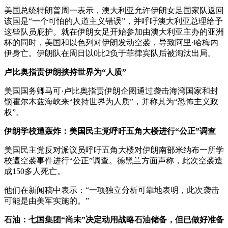
美国总统特朗普周一表示，澳大利亚允许伊朗女足国家队返回
该国是“一个可怕的人道主义错误”，并呼吁澳大利亚总理给予
这些队员庇护。就在伊朗女足开始参加由澳大利亚主办的亚洲
杯的同时，美国和以色列对伊朗发动空袭，导致阿里·哈梅内
伊身亡。伊朗队在周日以0比2负于菲律宾队后被淘汰出局。
卢比奥指责伊朗挟持世界为“人质”
美国国务卿马可·卢比奥指责伊朗企图通过袭击海湾国家和封
锁霍尔木兹海峡来“挟持世界为人质”，并称其为“恐怖主义政
权”。
伊朗学校遭轰炸：美国民主党呼吁五角大楼进行“公正”调查
美国民主党反对派议员呼吁五角大楼对伊朗南部米纳布一所学
校遭空袭事件进行“公正”调查。德黑兰方面声称，此次空袭造
成150多人死亡。
他们在新闻稿中表示：“一项独立分析可靠地表明，此次袭击
可能是由美军实施的。”
石油：七国集团“尚未”决定动用战略石油储备，但已做好准备