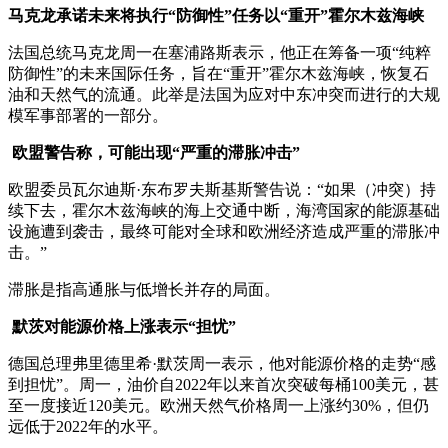
马克龙承诺未来将执行“防御性”任务以“重开”霍尔木兹海峡
法国总统马克龙周一在塞浦路斯表示，他正在筹备一项“纯粹
防御性”的未来国际任务，旨在“重开”霍尔木兹海峡，恢复石
油和天然气的流通。此举是法国为应对中东冲突而进行的大规
模军事部署的一部分。
欧盟警告称，可能出现“严重的滞胀冲击”
欧盟委员瓦尔迪斯·东布罗夫斯基斯警告说：“如果（冲突）持
续下去，霍尔木兹海峡的海上交通中断，海湾国家的能源基础
设施遭到袭击，最终可能对全球和欧洲经济造成严重的滞胀冲
击。”
滞胀是指高通胀与低增长并存的局面。
默茨对能源价格上涨表示“担忧”
德国总理弗里德里希·默茨周一表示，他对能源价格的走势“感
到担忧”。周一，油价自2022年以来首次突破每桶100美元，甚
至一度接近120美元。欧洲天然气价格周一上涨约30%，但仍
远低于2022年的水平。