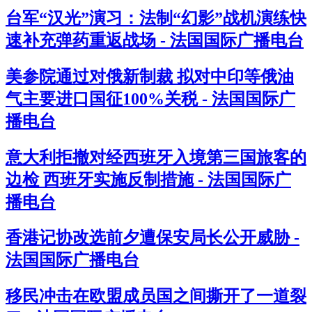
台军“汉光”演习：法制“幻影”战机演练快
速补充弹药重返战场 - 法国国际广播电台
美参院通过对俄新制裁 拟对中印等俄油
气主要进口国征100%关税 - 法国国际广
播电台
意大利拒撤对经西班牙入境第三国旅客的
边检 西班牙实施反制措施 - 法国国际广
播电台
香港记协改选前夕遭保安局长公开威胁 -
法国国际广播电台
移民冲击在欧盟成员国之间撕开了一道裂