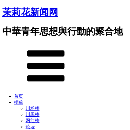
茉莉花新闻网
中華青年思想與行動的聚合地
首页
榜单
川粉榜
川黑榜
网红榜
论坛