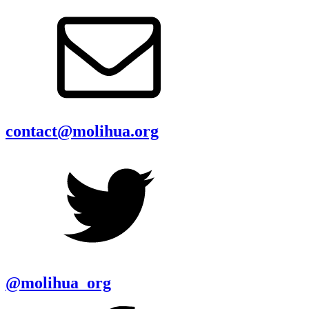
contact@molihua.org
@molihua_org