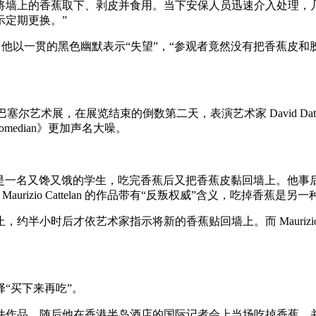
将墙上的香蕉取下、剥皮并食用。当下安保人员迅速介入处理，
示定期更换。”
得一切太有趣了，他以一贯的黑色幽默表示“失望”，“参观者竟然没有把
战成名的迈阿密巴塞尔艺术展，在展览结束的倒数第二天，表演艺术家 Dav
median》更加声名大噪。
），肇事者是一名又馋又饿的学生，吃完香蕉后又把香蕉皮黏回墙上。
izio Cattelan 的作品带有“反叛权威”含义，吃掉香蕉是另
小时后才依艺术家指示将新的香蕉贴回墙上。而 Maurizio C
“买下来再吃”。
万美元购入这件作品，随后他在香港半岛酒店的国际记者会上当场吃掉香