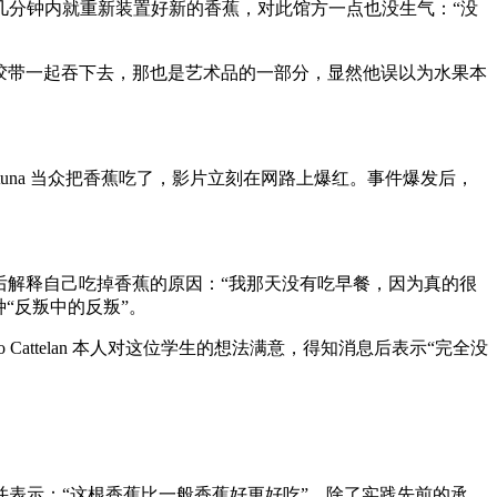
几分钟内就重新装置好新的香蕉，对此馆方一点也没生气：“没
香蕉皮和胶带一起吞下去，那也是艺术品的一部分，显然他误以为水果本
id Datuna 当众把香蕉吃了，影片立刻在网路上爆红。事件爆发后，
他事后解释自己吃掉香蕉的原因：“我那天没有吃早餐，因为真的很
一种“反叛中的反叛”。
attelan 本人对这位学生的想法满意，得知消息后表示“完全没
蕉，并表示：“这根香蕉比一般香蕉好更好吃”。除了实践先前的承