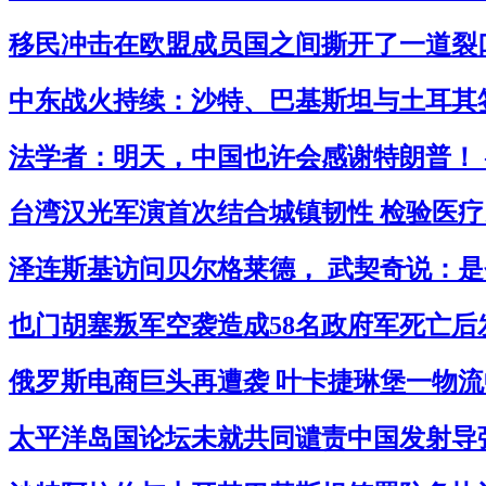
移民冲击在欧盟成员国之间撕开了一道裂口
中东战火持续：沙特、巴基斯坦与土耳其签
法学者：明天，中国也许会感谢特朗普！ 
台湾汉光军演首次结合城镇韧性 检验医疗民
泽连斯基访问贝尔格莱德， 武契奇说：是
也门胡塞叛军空袭造成58名政府军死亡后
俄罗斯电商巨头再遭袭 叶卡捷琳堡一物流中
太平洋岛国论坛未就共同谴责中国发射导弹