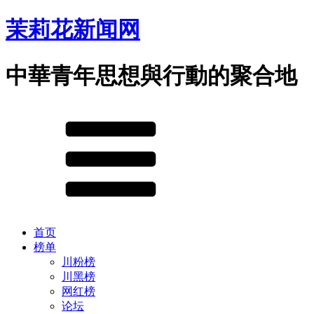
茉莉花新闻网
中華青年思想與行動的聚合地
首页
榜单
川粉榜
川黑榜
网红榜
论坛