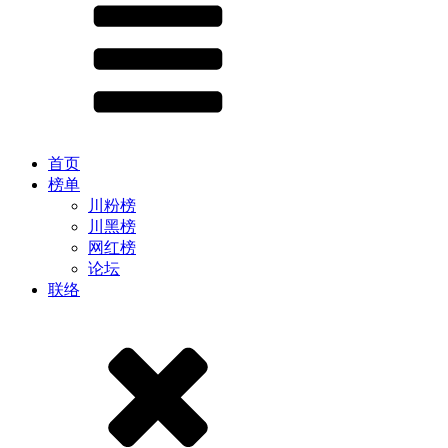
首页
榜单
川粉榜
川黑榜
网红榜
论坛
联络