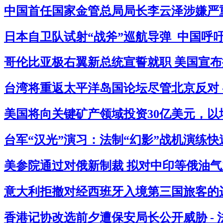
中国首任国家金管总局局长李云泽涉嫌严重
日本自卫队试射“战斧”巡航导弹 中国呼吁
哥伦比亚极右翼新总统宣誓就职 美国宣布拟
台湾将重返太平洋岛国论坛尽管北京反对 
美国将向关键矿产领域投资30亿美元，以
台军“汉光”演习：法制“幻影”战机演练快
美参院通过对俄新制裁 拟对中印等俄油气主
意大利拒撤对经西班牙入境第三国旅客的边
香港记协改选前夕遭保安局长公开威胁 -