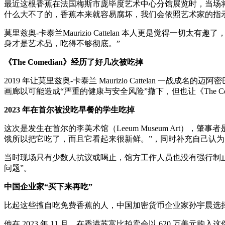
最近这根香蕉在法国梅斯市庞毕度艺术中心分馆展览时，当场
什么大不了的，香蕉本来就容易腐坏，我们会依照艺术家的指
莫里兹奥-卡泰兰Maurizio Cattelan 本人更是觉
身才是艺术品，吃得不够彻底。”
《The Comedian》经历了好几次被吃掉
2019 年让莫里兹奥-卡泰兰 Maurizio Cattelan 一
画廊以可能造成“严重的健康与安全风险”撤下，但也让《The Co
2023 年在首尔被没吃早餐的学生吃掉
这次是发生在首尔的李美术馆（Leeum Museum Art
饿所以把它吃了，而且它看起来很新鲜。”，同时补充自己认为 Maur
当时现场只有少数人抗议或喝止，馆方工作人员也没有强行制止，约半
问题”。
中国企业家“买下来再吃”
比起这些擅自吃免费香蕉的人，中国加密货币企业家孙宇晨选择
他在 2023 年 11 月，在香港苏富比拍卖会以 620 