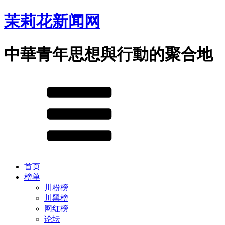
茉莉花新闻网
中華青年思想與行動的聚合地
首页
榜单
川粉榜
川黑榜
网红榜
论坛