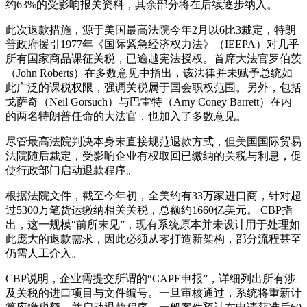
约63%的受影响报关资料，其余部分将在后续逐步纳入。
此次退款措施，源于美国最高法院今年2月以6比3裁定，特朗
普政府援引1977年《国际紧急经济权力法》（IEEPA）对几乎
所有国家商品课征关税，已逾越宪法授权。首席大法官罗伯茨
（John Roberts）在多数意见中指出，该法律并未赋予总统如
此广泛的课税权限，强调关税属于国会职权范围。另外，包括
戈萨奇（Neil Gorsuch）与巴雷特（Amy Coney Barrett）在内
的两名特朗普任命的大法官，也加入了多数意见。
尽管最高法院判决本身未直接规范退款方式，但美国国际贸易
法院随后裁定，受影响企业有权取回已缴纳的关税与利息，促
使行政部门启动退款程序。
根据法院文件，截至今年初，全美约有33万家进口商，针对超
过5300万笔货运缴纳相关关税，总额约1660亿美元。 CBP指
出，这一规模“前所未见”，现有系统原本并未设计用于处理如
此庞大的退款需求，因此必须从零打造新架构，部分流程甚至
仍需人工介入。
CBP说明，企业需提交所谓的“CAPE申报”，详细列出所有涉
及关税的进口项目与文件编号。一旦审核通过，系统将重新计