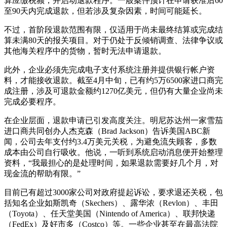
算应缴税额，并启动退款程序。一般案件预计在申请获准后60
至90天内完成退款，但若涉及复杂因素，时间可能延长。
不过，首阶段退款范围有限，仅适用于尚未最终结算或完成结
算未满80天的报关项目。对于仍处于反倾销调查、法律争议或
其他海关程序中的货物，暂时无法申请退款。
此外，企业必须先完成电子支付系统注册并提供银行帐户资
料，才能接收退款。截至4月中旬，已有约5万6500家进口商完
成注册，涉及可退款金额约1270亿美元，但仍有大量企业尚未
完成必要程序。
在企业层面，退款申请已引发高度关注。明尼苏达州一家雪茄
进口商共同创办人杰克森（Brad Jackson）告诉美国ABC新
闻，公司去年支付约3.4万美元关税，为避免流失顾客，多数
成本由公司自行吸收。他说，一听到系统启动消息便开始整理
资料，“我最担心的是处理时间，如果退款需要好几个月，对
现金流的帮助有限。”
目前已有超过3000家公司对政府提起诉讼，要求退还关税，包
括知名企业如斯凯奇（Skechers）、露华浓（Revlon）、丰田
（Toyota）、任天堂美国（Nintendo of America）、联邦快递
（FedEx）及好市多（Costco）等。一些企业甚至在最高法院