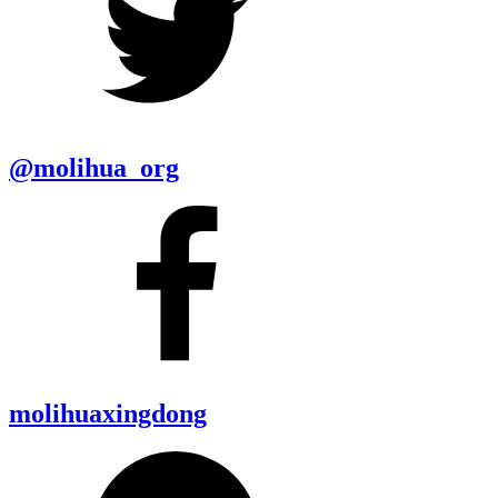
@molihua_org
molihuaxingdong