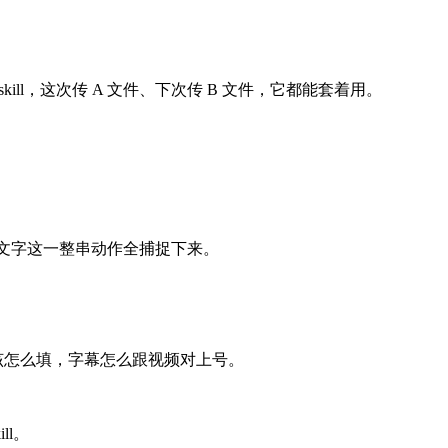
ll，这次传 A 文件、下次传 B 文件，它都能套着用。
文件、敲文字这一整串动作全捕捉下来。
数据字段该怎么填，字幕怎么跟视频对上号。
ll。