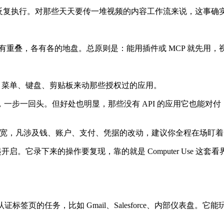
况下反复执行。对那些天天要传一堆视频的内容工作流来说，这事确
的三条路，能力有重叠，各有各的地盘。总原则是：能用插件或 MCP 就
过窗口、菜单、键盘、剪贴板来动那些授权过的应用。
回头。但好处也明显，那些没有 API 的应用它也能对付，比如 S
也最宽，凡涉及钱、账户、支付、凭据的改动，建议你全程在场盯着
r Use 一起开启。它录下来的操作要复现，靠的就是 Computer Us
、已认证标签页的任务，比如 Gmail、Salesforce、内部仪