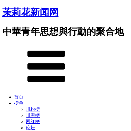
茉莉花新闻网
中華青年思想與行動的聚合地
首页
榜单
川粉榜
川黑榜
网红榜
论坛