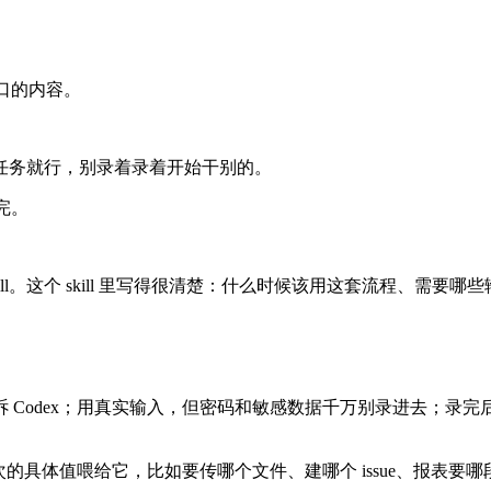
窗口的内容。
任务就行，别录着录着开始干别的。
完。
kill。这个 skill 里写得很清楚：什么时候该用这套流程、需
 Codex；用真实输入，但密码和敏感数据千万别录进去；录
次的具体值喂给它，比如要传哪个文件、建哪个 issue、报表要