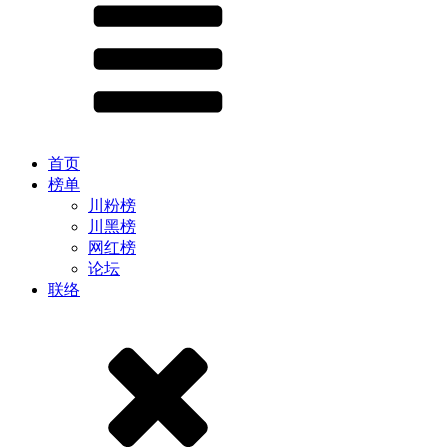
首页
榜单
川粉榜
川黑榜
网红榜
论坛
联络