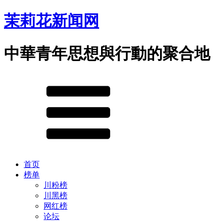
茉莉花新闻网
中華青年思想與行動的聚合地
首页
榜单
川粉榜
川黑榜
网红榜
论坛