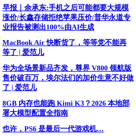
早报｜余承东:手机之后可能都要大规模
涨价/长鑫存储拒绝苹果压价/普华永道专
业报告被测出100%由AI生成
MacBook Air 快断货了，等等党不能再
等了 | 爱范儿
华为全场景新品齐发，尊界 V800 领航版
售价破百万，埃尔法们的加价生意不好做
了 | 爱范儿
8GB 内存也能跑 Kimi K3？2026 本地部
署大模型配置全指南
也许，PS6 是最后一代游戏机…