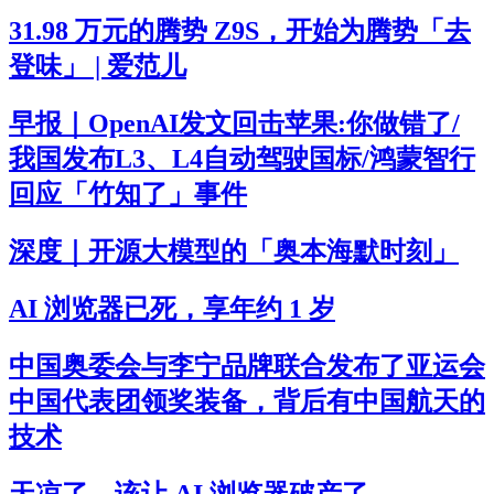
31.98 万元的腾势 Z9S，开始为腾势「去
登味」 | 爱范儿
早报｜OpenAI发文回击苹果:你做错了/
我国发布L3、L4自动驾驶国标/鸿蒙智行
回应「竹知了」事件
深度｜开源大模型的「奥本海默时刻」
AI 浏览器已死，享年约 1 岁
中国奥委会与李宁品牌联合发布了亚运会
中国代表团领奖装备，背后有中国航天的
技术
天凉了，该让 AI 浏览器破产了