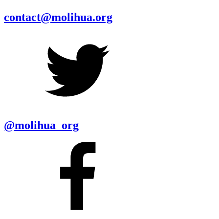
contact@molihua.org
@molihua_org