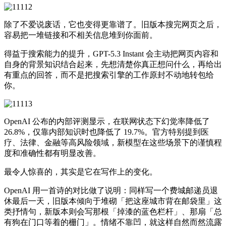
除了不爱说废话，它也变得更靠谱了。旧版本搜完网页之后，
容易把一堆链接和不相关信息堆到你面前。
得益于搜索能力的提升，GPT-5.3 Instant 会主动把网页内容和
自身的背景知识结合起来，先想清楚你真正想问什么，再给出
有重点的回答，而不是把搜索引擎的工作原封不动地转包给
你。
OpenAI 公布的内部评测显示，在联网状态下幻觉率降低了
26.8%，仅靠内部知识时也降低了 19.7%。官方特别提到医
疗、法律、金融等高风险领域，新模型在这些场景下的谨慎程
度和准确性都有明显改善。
最令人惊喜的，其实是它在写作上的变化。
OpenAI 用一首诗的对比做了说明：同样写一个费城邮递员退
休最后一天，旧版本倾向于堆砌「把这座城市背在邮袋里」这
类抒情句，新版本则会写那根「掉漆的蓝色栏杆」、那扇「总
有狗在门口等着的栅门」。情绪不靠凹，就这样自然而然流露