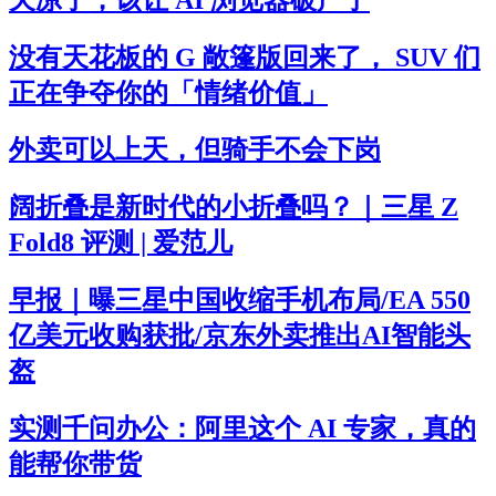
没有天花板的 G 敞篷版回来了， SUV 们
正在争夺你的「情绪价值」
外卖可以上天，但骑手不会下岗
阔折叠是新时代的小折叠吗？｜三星 Z
Fold8 评测 | 爱范儿
早报｜曝三星中国收缩手机布局/EA 550
亿美元收购获批/京东外卖推出AI智能头
盔
实测千问办公：阿里这个 AI 专家，真的
能帮你带货