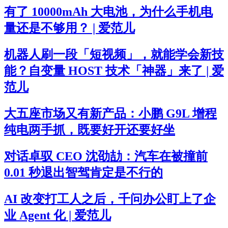
有了 10000mAh 大电池，为什么手机电
量还是不够用？ | 爱范儿
机器人刷一段「短视频」，就能学会新技
能？自变量 HOST 技术「神器」来了 | 爱
范儿
大五座市场又有新产品：小鹏 G9L 增程
纯电两手抓，既要好开还要好坐
对话卓驭 CEO 沈劭劼：汽车在被撞前
0.01 秒退出智驾肯定是不行的
AI 改变打工人之后，千问办公盯上了企
业 Agent 化 | 爱范儿