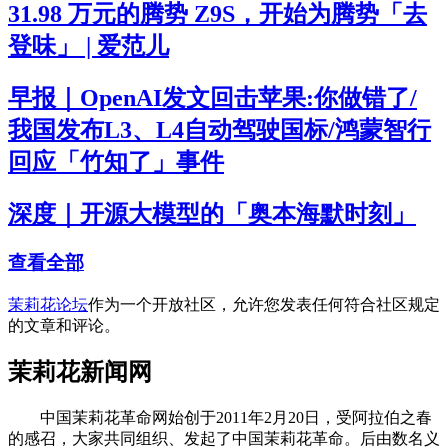
31.98 万元的腾势 Z9S，开始为腾势「去
登味」 | 爱范儿
早报｜OpenAI发文回击苹果:你做错了/
我国发布L3、L4自动驾驶国标/鸿蒙智行
回应「竹知了」事件
深度｜开源大模型的「奥本海默时刻」
查看全部
茉莉花论坛
作为一个开放社区，允许您发表任何符合社区规定
的文章和评论。
茉莉花新闻网
中国茉莉花革命网始创于2011年2月20日，受阿拉伯之春
的感召，大家共同组织、发起了中国茉莉花革命。后由数名义