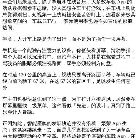
车企们后来发现，除了导航和在线音乐，大多数车载 App 的
活跃数据都惨不忍睹。没人真想在车里打游戏，在车机上购物
总觉得别扭，短视频一上线就被安全监管盯上，连看起来极具
想象空间的「车载 KTV」，实际使用率也远不如宣传的那般
热闹。
毕竟，人开车上路是为了出行，而不是为了操作一块屏幕。
手机是一个能独占注意力的设备。你低头看屏幕、滑动手指，
整个人都可以沉浸其中。但汽车不行，尤其是在驾驶过程中，
驾驶员的眼睛必须注视路面，双手必须控制方向盘。
在时速 120 公里的高速上，视线只要离开路面 2 秒，车辆就已
经向前飞驰了 67 米。在这 67 米的盲区里，足以发生任何意
外。
车主们也很快意识到了这一点，为了打开座椅通风，居然要在
屏幕里翻找二级菜单。这种看似「先进」的设计，真到了路上
只会让人暴躁。
正因如此，智能座舱的发展轨迹并没有沿着「繁荣 App 生
态」这条路继续走下去，而是几乎直接跳跃到了另一场革命：
由大模型驱动的交互变革。那些曾被寄予厚望的车载 App，还