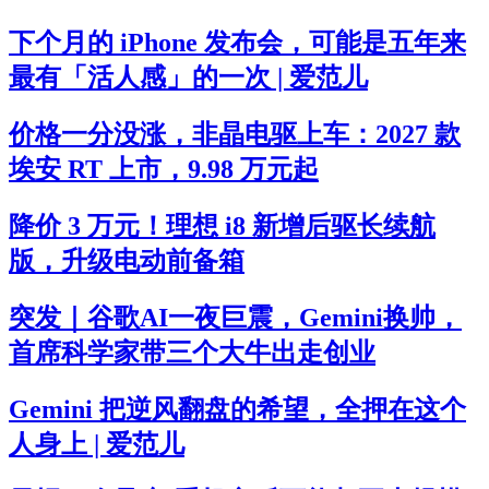
下个月的 iPhone 发布会，可能是五年来
最有「活人感」的一次 | 爱范儿
价格一分没涨，非晶电驱上车：2027 款
埃安 RT 上市，9.98 万元起
降价 3 万元！理想 i8 新增后驱长续航
版，升级电动前备箱
突发｜谷歌AI一夜巨震，Gemini换帅，
首席科学家带三个大牛出走创业
Gemini 把逆风翻盘的希望，全押在这个
人身上 | 爱范儿