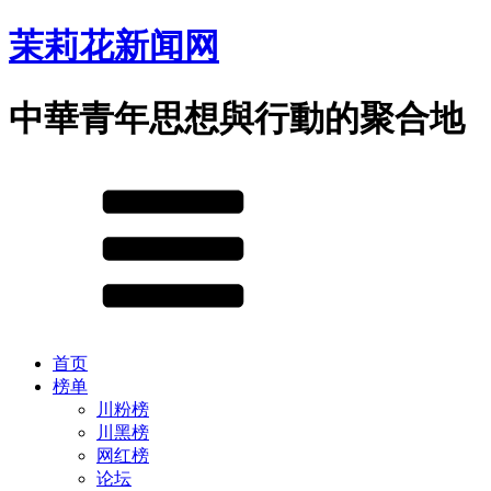
茉莉花新闻网
中華青年思想與行動的聚合地
首页
榜单
川粉榜
川黑榜
网红榜
论坛