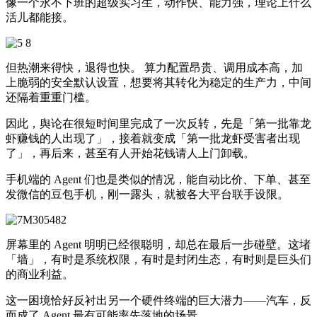
像一个永不下班的超级实习生，动作快、能力强，理论上什么
活儿都能接。
但热潮来得快，退得也快。 算力配置昂贵、调用成本高，加
上脆弱的安全默认设置，想要将其转化为稳定的生产力，中间
还隔着重重门槛。
因此，舆论在很短时间里完成了一次反转，先是「第一批靠龙
虾赚钱的人出现了」，接着就变成「第一批龙虾受害者出现
了」，再后来，甚至有人开始花钱请人上门卸载。
手机端的 Agent 们也是类似的情况，能自动比价、下单、甚至
发微信的豆包手机，刚一露头，就被各大平台联手设限。
屏幕里的 Agent 明明已经很聪明，却总在最后一步碰壁。这堵
「墙」，有时是系统权限，有时是封闭生态，有时则是巨头们
的商业利益。
这一困境恰好反衬出另一个硬件终端的巨大潜力——汽车，反
而成了 Agent 最有可能率先落地的场景。