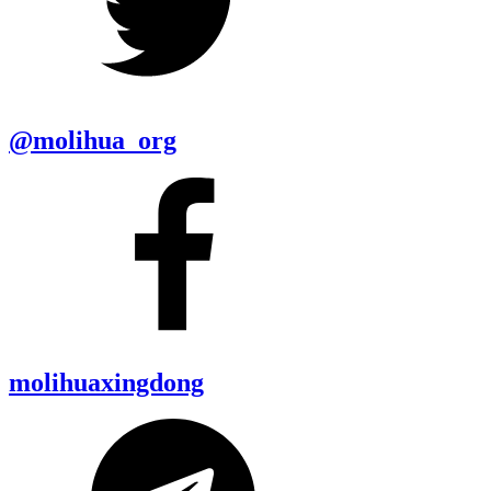
@molihua_org
molihuaxingdong