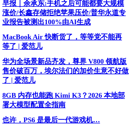
早报｜余承东:手机之后可能都要大规模
涨价/长鑫存储拒绝苹果压价/普华永道专
业报告被测出100%由AI生成
MacBook Air 快断货了，等等党不能再
等了 | 爱范儿
华为全场景新品齐发，尊界 V800 领航版
售价破百万，埃尔法们的加价生意不好做
了 | 爱范儿
8GB 内存也能跑 Kimi K3？2026 本地部
署大模型配置全指南
也许，PS6 是最后一代游戏机…