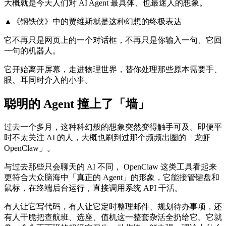
大概就是今天人们对 AI Agent 最具体、也最迷人的想象。
▲《钢铁侠》中的贾维斯就是这种幻想的终极表达
它不再只是网页上的一个对话框，不再只是你输入一句、它回
一句的机器人。
它开始离开屏幕，走进物理世界，替你处理那些原本需要手、
眼、耳同时介入的小事。
聪明的 Agent 撞上了「墙」
过去一个多月，这种科幻般的想象突然变得触手可及。即便平
时不太关注 AI 的人，大概也刷到过那个频频出圈的「龙虾
OpenClaw」。
与过去那些只会聊天的 AI 不同， OpenClaw 这类工具看起来
更符合大众脑海中「真正的 Agent」的形象，它能接管键盘和
鼠标，在终端后台运行，直接调用系统 API 干活。
有人让它写代码，有人让它定时整理邮件、规划待办事项，还
有人干脆把查航班、选座、值机这一整套杂活全扔给它。它就