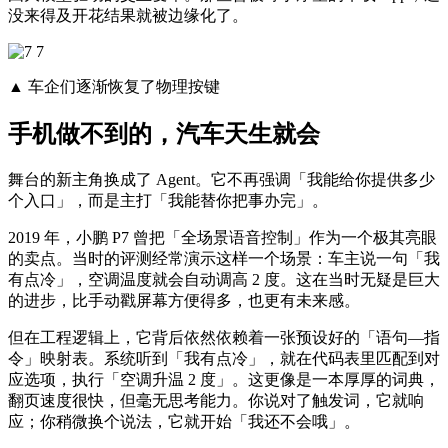
没来得及开花结果就被边缘化了。
▲ 车企们逐渐恢复了物理按键
手机做不到的，汽车天生就会
舞台的新主角换成了 Agent。它不再强调「我能给你提供多少
个入口」，而是主打「我能替你把事办完」。
2019 年，小鹏 P7 曾把「全场景语音控制」作为一个极其亮眼
的卖点。当时的评测经常演示这样一个场景：车主说一句「我
有点冷」，空调温度就会自动调高 2 度。这在当时无疑是巨大
的进步，比手动戳屏幕方便得多，也更有未来感。
但在工程逻辑上，它背后依然依赖着一张预设好的「语句—指
令」映射表。系统听到「我有点冷」，就在代码表里匹配到对
应选项，执行「空调升温 2 度」。这更像是一本厚厚的词典，
翻页速度很快，但毫无思考能力。你说对了触发词，它就响
应；你稍微换个说法，它就开始「我还不会哦」。