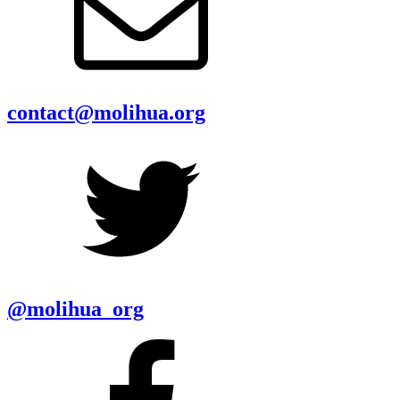
contact@molihua.org
@molihua_org