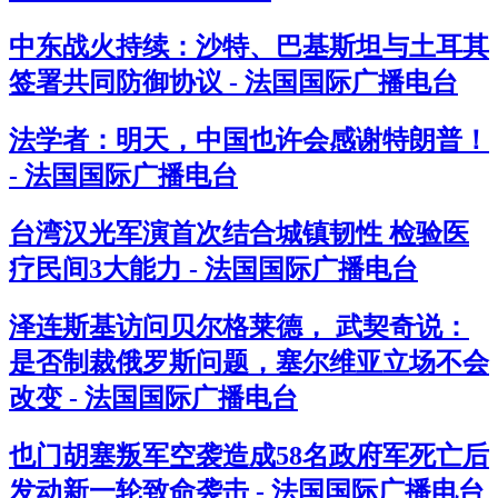
中东战火持续：沙特、巴基斯坦与土耳其
签署共同防御协议 - 法国国际广播电台
法学者：明天，中国也许会感谢特朗普！
- 法国国际广播电台
台湾汉光军演首次结合城镇韧性 检验医
疗民间3大能力 - 法国国际广播电台
泽连斯基访问贝尔格莱德， 武契奇说：
是否制裁俄罗斯问题，塞尔维亚立场不会
改变 - 法国国际广播电台
也门胡塞叛军空袭造成58名政府军死亡后
发动新一轮致命袭击 - 法国国际广播电台