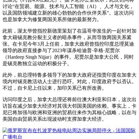
讨论“在贸易、能源、技术与人工智能（AI）、人才与文化，
以及国防领域建立新的雄心勃勃的合作伙伴关系”。这次访问
也是加拿大为修复两国关系所做的最新努力。
此前，渥太华曾指控新德里策划了在温哥华发生的一起针对加
拿大籍锡克教分裂主义者的暗杀事件，从而导致两国关系紧
张。在卡尼今年3月上任前，加拿大政府曾指控印度总理莫迪
领导的政府直接参与了2023年谋杀哈迪普·辛格·尼贾尔
（Hardeep Singh Nijjar）的事件。尼贾尔是加拿大公民，同时
是锡克教独立运动的积极分子。
此外，前总理特鲁多领导下的加拿大政府还指责印度在加拿大
境内对锡克教活动人士进行恐吓。对此，印度政府予以否认。
不过，自卡尼上任以来，加印关系已有所改善。
访问印度之后，加拿大总理还将前往澳大利亚和日本，这次出
访旨在减少加拿大经济对其强大邻国美国的依赖。事实上，卡
尼已将加强与欧洲和亚洲的贸易往来作为其核心战略，以在与
美国自由贸易关系出现波动时支撑加拿大经济。