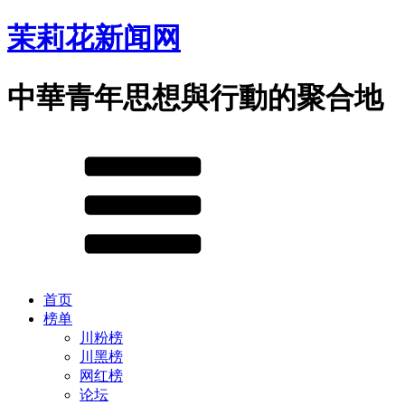
茉莉花新闻网
中華青年思想與行動的聚合地
首页
榜单
川粉榜
川黑榜
网红榜
论坛