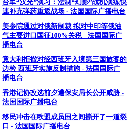
台军“汉光”演习：法制“幻影”战机演练快
速补充弹药重返战场 - 法国国际广播电台
美参院通过对俄新制裁 拟对中印等俄油
气主要进口国征100%关税 - 法国国际广
播电台
意大利拒撤对经西班牙入境第三国旅客的
边检 西班牙实施反制措施 - 法国国际广
播电台
香港记协改选前夕遭保安局长公开威胁 -
法国国际广播电台
移民冲击在欧盟成员国之间撕开了一道裂
口 - 法国国际广播电台