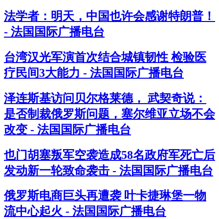
法学者：明天，中国也许会感谢特朗普！
- 法国国际广播电台
台湾汉光军演首次结合城镇韧性 检验医
疗民间3大能力 - 法国国际广播电台
泽连斯基访问贝尔格莱德， 武契奇说：
是否制裁俄罗斯问题，塞尔维亚立场不会
改变 - 法国国际广播电台
也门胡塞叛军空袭造成58名政府军死亡后
发动新一轮致命袭击 - 法国国际广播电台
俄罗斯电商巨头再遭袭 叶卡捷琳堡一物
流中心起火 - 法国国际广播电台