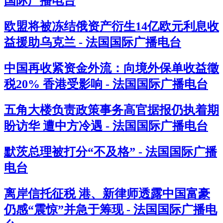
国际广播电台
欧盟将被冻结俄资产衍生14亿欧元利息收
益援助乌克兰 - 法国国际广播电台
中国再收紧资金外流：向境外保单收益徵
税20% 香港受影响 - 法国国际广播电台
五角大楼负责政策事务高官据报仍执着期
盼访华 遭中方冷遇 - 法国国际广播电台
默茨总理被打分“不及格” - 法国国际广播
电台
离岸信托征税 港、新律师透露中国富豪
仍感“震惊”并急于筹现 - 法国国际广播电