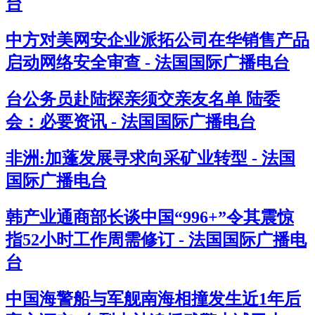
台
中方对美网安企业派拓公司在华销售产品
启动网络安全审查 - 法国国际广播电台
台公务员赴陆探亲须交亲友名单 陆委
会：必要资讯 - 法国国际广播电台
非洲:加蓬发展寻求向采矿业转型 - 法国
国际广播电台
韩产业通商部长谈中国“996+”令其震惊
指52小时工作周需修订 - 法国国际广播电
台
中国海警船与军舰南海相撞发生近1年后