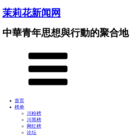
茉莉花新闻网
中華青年思想與行動的聚合地
首页
榜单
川粉榜
川黑榜
网红榜
论坛