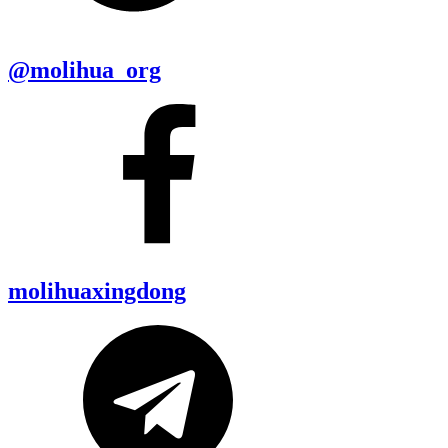
@molihua_org
molihuaxingdong