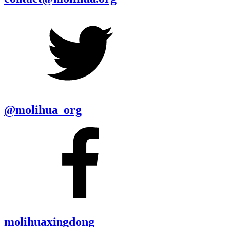
@molihua_org
molihuaxingdong