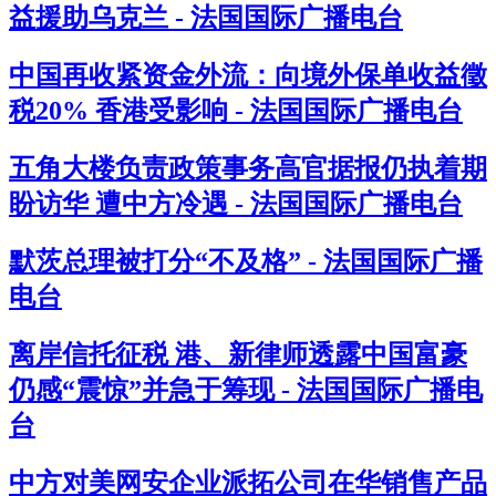
益援助乌克兰 - 法国国际广播电台
中国再收紧资金外流：向境外保单收益徵
税20% 香港受影响 - 法国国际广播电台
五角大楼负责政策事务高官据报仍执着期
盼访华 遭中方冷遇 - 法国国际广播电台
默茨总理被打分“不及格” - 法国国际广播
电台
离岸信托征税 港、新律师透露中国富豪
仍感“震惊”并急于筹现 - 法国国际广播电
台
中方对美网安企业派拓公司在华销售产品