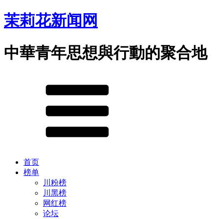
茉莉花新闻网
中華青年思想與行動的聚合地
首页
榜单
川粉榜
川黑榜
网红榜
论坛