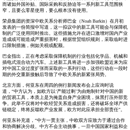
而诸如外国补贴、国际采购和反胁迫等一系列新工具范围狭
窄，且要么零星使用，要么根本没有使用。
荣鼎集团的资深中欧关系分析师巴金（Noah Barkin）在月初
发表的一份简报中写道，这一拟议中的新工具可能会与保障机
制的广泛使用同时推出。这些措施允许在进口激增对国内产业
造成或可能造成严重损害时，根据世贸组织规则，采取临时进
口限制措施，例如关税或配额。
巴金指出，正在考虑采取保障机制的行业包括化学品、机械和
插电式混合动力汽车。上述新工具将进一步加强欧盟近来为应
对中国工业过度扩张而采取的一系列行动，这些行动在一段时
期的外交重新接触后导致了中欧关系的新紧张局势。
北京方面，何亚东在周四的例行新闻发布会上应询时说
道，“中方认为，如欧方以‘产能过剩’为由炮制针对中国的新
的贸易工具，本质上是为掩盖自身产业困境，抹黑打压外部竞
争。此举不仅将对中欧经贸关系造成损害，还将破坏全球产供
链稳定，终将反噬欧产业发展，欧方对此应承担全部责任”。
何亚东补充道，“中方一贯主张，中欧双方应致力于通过合作
和协商解决分歧。中方不会主动挑事，一旦中国国家利益和企