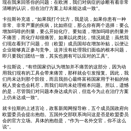
现在我来回答你的问题：在欧洲，我们对病症的诊断有着非常
清晰的认识，但在治疗方案上却未能达成一致”。
卡拉斯补充道，“如果我打个比方，我是说，如果你患有一种
非常、非常严重的疾病，比如癌症，那么你有两个选择：要么
增加吗啡的剂量，要么开始化疗。要知道，增加吗啡的剂量并
不痛苦，而化疗却很痛苦。如果以此类比，情况就是：虽然我
们现在看到了问题，但（欧盟）成员国却在增加补贴，以便让
企业能够真正参与竞争。这并没有处理我们面临的根本问题，
即只要我们团结一致，其实也拥有可以应对的工具”。
卡拉斯说，“有些国家仍认为增加并不痛苦的这部分，因为动
用我们现有的工具会带来痛苦，那样就会引发报复。因此，我
们尚未达到那个阶段，而且我担心最终富裕国家用于补贴的纳
税人资金也会耗尽，而我们却尚未处理根本问题。所以，遗憾
的是，尽管我们对问题本身达成共识，但迄今为止在治疗方案
上仍未达成一致”。
就卡拉斯的上述言论，政客新闻网报导称，五个成员国政府向
欧盟委员会提出抱怨。五国外交部联系询问这是否是欧盟委员
会的官方立场。具体的抱怨是，“作为一名外交官，你不这么
说”。