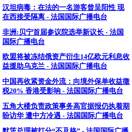
汉坦病毒：在法的一名游客曾呈阳性 现
在西接受隔离 - 法国国际广播电台
非洲:贝宁首届参议院选举新议长 - 法国
国际广播电台
欧盟将被冻结俄资产衍生14亿欧元利息收
益援助乌克兰 - 法国国际广播电台
中国再收紧资金外流：向境外保单收益徵
税20% 香港受影响 - 法国国际广播电台
五角大楼负责政策事务高官据报仍执着期
盼访华 遭中方冷遇 - 法国国际广播电台
默茨总理被打分“不及格” - 法国国际广播