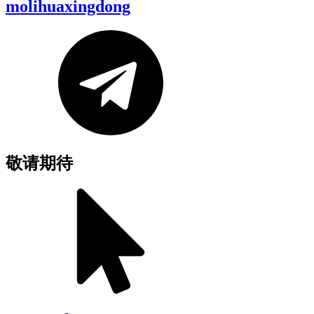
molihuaxingdong
敬请期待