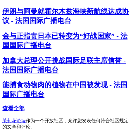
伊朗与阿曼就霍尔木兹海峡新航线达成协
议 - 法国国际广播电台
金与正指责日本已转变为“好战国家” - 法
国国际广播电台
加拿大总理公开挑战国际足联主席信誉 -
法国国际广播电台
能捕食动物肉的植物在中国被发现 - 法国
国际广播电台
查看全部
茉莉花论坛
作为一个开放社区，允许您发表任何符合社区规定
的文章和评论。