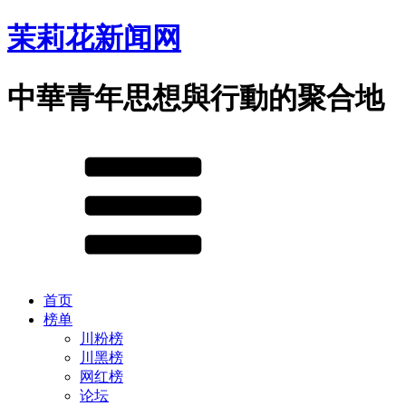
茉莉花新闻网
中華青年思想與行動的聚合地
首页
榜单
川粉榜
川黑榜
网红榜
论坛