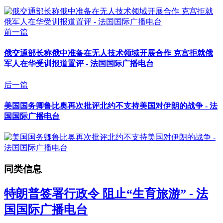
前一篇
俄交通部长称俄中准备在无人技术领域开展合作 克宫拒就俄
军人在华受训报道置评 - 法国国际广播电台
后一篇
美国国务卿鲁比奥再次批评北约不支持美国对伊朗的战争 - 法
国国际广播电台
同类信息
特朗普签署行政令 阻止“生育旅游” - 法
国国际广播电台