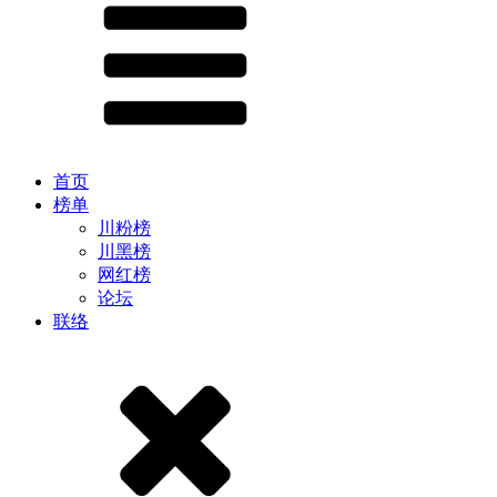
首页
榜单
川粉榜
川黑榜
网红榜
论坛
联络