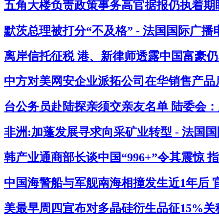
五角大楼负责政策事务高官据报仍执着期盼
默茨总理被打分“不及格” - 法国国际广播
离岸信托征税 港、新律师透露中国富豪仍感
中方对美网安企业派拓公司在华销售产品启
台公务员赴陆探亲须交亲友名单 陆委会：必
非洲:加蓬发展寻求向采矿业转型 - 法国
韩产业通商部长谈中国“996+”令其震惊 
中国海警船与军舰南海相撞发生近1年后 官
美最早周四宣布对多晶硅衍生品征15%关税