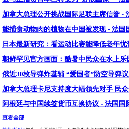
加拿大总理公开挑战国际足联主席信誉 -
能捕食动物肉的植物在中国被发现 - 法国
日本最新研究：看运动比赛能降低老年忧郁
朝鲜罕见官方画面：酷暑中民众在水上乐园
俄近30枚导弹炸基辅 “爱国者”防空导弹议
加拿大总理卡尼支持度大幅领先对手 民众
阿根廷与中国续签货币互换协议 - 法国国
查看全部