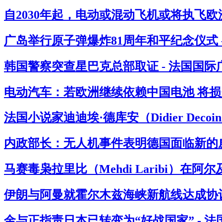
自2030年起，电动或混动飞机或将执飞欧
广岛举行原子弹爆炸81周年和平纪念仪式 
韩国警察突查星巴克总部取证 - 法国国际
电动汽车：若欧洲继续依赖中国电池 将损失
法国小说家迪迪埃·德库安（Didier Deco
内政部长：无人机事件表明德国面临新的威
马赛毒枭拉里比（Mehdi Laribi）在阿
伊朗与阿曼就霍尔木兹海峡新航线达成协议
金与正指责日本已转变为“好战国家” - 