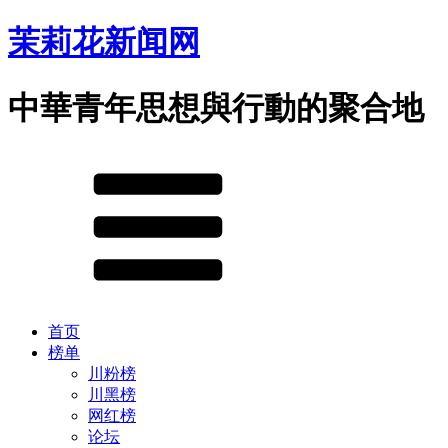
茉莉花新闻网
中華青年思想與行動的聚合地
首页
榜单
川粉榜
川黑榜
网红榜
论坛