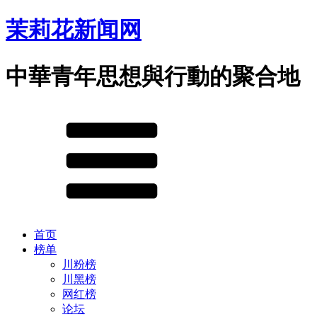
茉莉花新闻网
中華青年思想與行動的聚合地
首页
榜单
川粉榜
川黑榜
网红榜
论坛