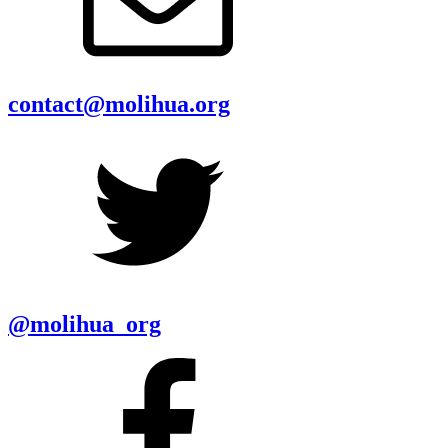
contact@molihua.org
@molihua_org