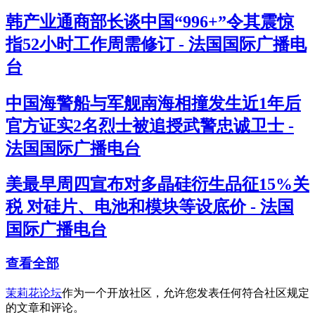
韩产业通商部长谈中国“996+”令其震惊
指52小时工作周需修订 - 法国国际广播电
台
中国海警船与军舰南海相撞发生近1年后
官方证实2名烈士被追授武警忠诚卫士 -
法国国际广播电台
美最早周四宣布对多晶硅衍生品征15%关
税 对硅片、电池和模块等设底价 - 法国
国际广播电台
查看全部
茉莉花论坛
作为一个开放社区，允许您发表任何符合社区规定
的文章和评论。