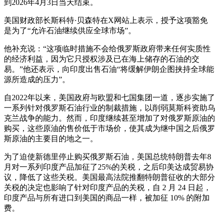
到2026年4月3日当天结束。
美国财政部长斯科特·贝森特在X网站上表示，授予这项豁免
是为了“允许石油继续供应全球市场”。
他补充说：“这项临时措施不会给俄罗斯政府带来任何实质性
的经济利益，因为它只授权涉及已在海上储存的石油的交
易。”他还表示，向印度出售石油“将缓解伊朗企图挟持全球能
源所造成的压力”。
自2022年以来，美国政府与欧盟和七国集团一道，逐步实施了
一系列针对俄罗斯石油行业的制裁措施，以削弱莫斯科资助乌
克兰战争的能力。然而，印度继续甚至增加了对俄罗斯原油的
购买，这些原油的售价低于市场价，使其成为继中国之后俄罗
斯原油的主要目的地之一。
为了迫使新德里停止购买俄罗斯石油，美国总统特朗普去年8
月对一系列印度产品加征了25%的关税，之后印美达成贸易协
议，降低了这些关税。美国最高法院推翻特朗普征收的大部分
关税的决定也影响了针对印度产品的关税，自 2 月 24 日起，
印度产品与所有进口到美国的商品一样，被加征 10% 的附加
费。