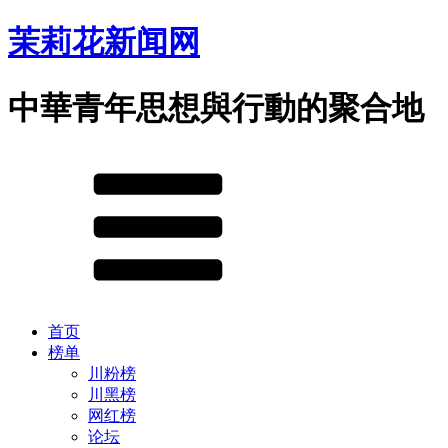
茉莉花新闻网
中華青年思想與行動的聚合地
首页
榜单
川粉榜
川黑榜
网红榜
论坛