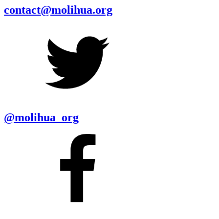
contact@molihua.org
@molihua_org