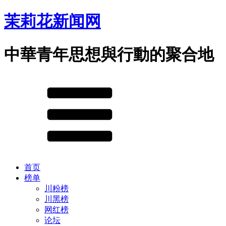
茉莉花新闻网
中華青年思想與行動的聚合地
首页
榜单
川粉榜
川黑榜
网红榜
论坛