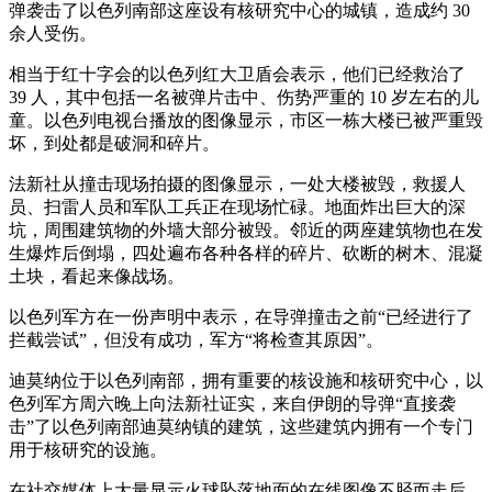
弹袭击了以色列南部这座设有核研究中心的城镇，造成约 30
余人受伤。
相当于红十字会的以色列红大卫盾会表示，他们已经救治了
39 人，其中包括一名被弹片击中、伤势严重的 10 岁左右的儿
童。以色列电视台播放的图像显示，市区一栋大楼已被严重毁
坏，到处都是破洞和碎片。
法新社从撞击现场拍摄的图像显示，一处大楼被毁，救援人
员、扫雷人员和军队工兵正在现场忙碌。地面炸出巨大的深
坑，周围建筑物的外墙大部分被毁。邻近的两座建筑物也在发
生爆炸后倒塌，四处遍布各种各样的碎片、砍断的树木、混凝
土块，看起来像战场。
以色列军方在一份声明中表示，在导弹撞击之前“已经进行了
拦截尝试”，但没有成功，军方“将检查其原因”。
迪莫纳位于以色列南部，拥有重要的核设施和核研究中心，以
色列军方周六晚上向法新社证实，来自伊朗的导弹“直接袭
击”了以色列南部迪莫纳镇的建筑，这些建筑内拥有一个专门
用于核研究的设施。
在社交媒体上大量显示火球坠落地面的在线图像不胫而走后，