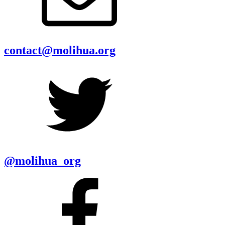
contact@molihua.org
@molihua_org