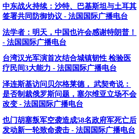
中东战火持续：沙特、巴基斯坦与土耳其
签署共同防御协议 - 法国国际广播电台
法学者：明天，中国也许会感谢特朗普！
- 法国国际广播电台
台湾汉光军演首次结合城镇韧性 检验医
疗民间3大能力 - 法国国际广播电台
泽连斯基访问贝尔格莱德， 武契奇说：
是否制裁俄罗斯问题，塞尔维亚立场不会
改变 - 法国国际广播电台
也门胡塞叛军空袭造成58名政府军死亡后
发动新一轮致命袭击 - 法国国际广播电台