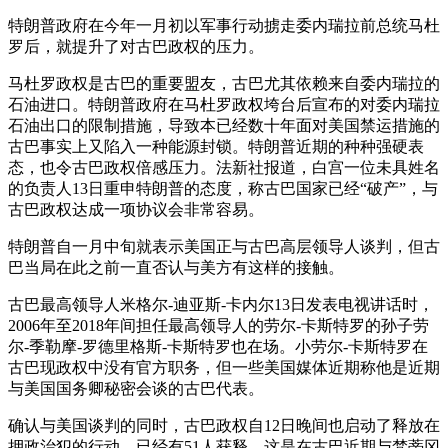
特朗普政府在今年一月初以军事行动掳走委内瑞拉前总统马杜
罗后，就提升了对古巴政权的压力。
马杜罗政权是古巴的重要盟友，古巴尤其依赖来自委内瑞拉的
石油进口。特朗普政府在马杜罗政权垮台后宣布的对委内瑞拉
石油出口的限制措施，导致本已经数十年面对美国禁运措施的
古巴事实上又陷入一种能源封锁。特朗普近期的种种强硬表
态，也令古巴政权倍感压力。法新社报道，白宫一位未具姓名
的负责人13日重申特朗普的态度，称古巴国家已经“破产”，与
古巴政权达成一项协议会非常容易。
特朗普自一月中旬就表示美国正与古巴高层领导人谈判，但古
巴当局在此之前一直否认与美方有这样的接触。
古巴最高领导人米格尔-迪亚斯-卡内尔13日发表电视讲话时，
2006年至2018年间担任最高领导人的劳尔-卡斯特罗的孙子劳
尔-季勒摩-罗德里格斯-卡斯特罗也在场。小劳尔-卡斯特罗在
古巴现政权中没有官方职务，但一些美国媒体近期称他是近期
与美国国务卿秘密会谈的古巴代表。
确认与美国谈判的同时，古巴政权自12日晚间也启动了释放在
押政治犯的行动，已经有51人获释。这是在古巴近期与梵蒂冈