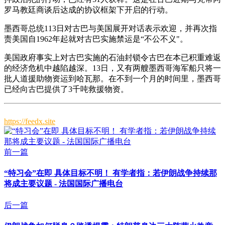
罗马教廷商谈后达成的协议框架下开启的行动。
墨西哥总统113日对古巴与美国展开对话表示欢迎，并再次指
责美国自1962年起就对古巴实施禁运是“不公不义"。
美国政府事实上对古巴实施的石油封锁令古巴在本已积重难返
的经济危机中越陷越深。13日，又有两艘墨西哥海军船只将一
批人道援助物资运到哈瓦那。在不到一个月的时间里，墨西哥
已经向古巴提供了3千吨救援物资。
https://feedx.site
前一篇
“特习会”在即 具体目标不明！ 有学者指：若伊朗战争持续那
将成主要议题 - 法国国际广播电台
后一篇