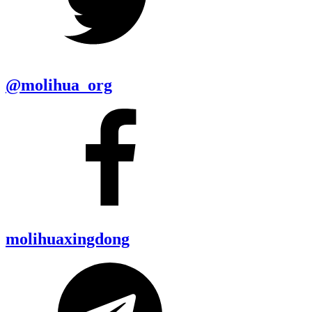
@molihua_org
molihuaxingdong