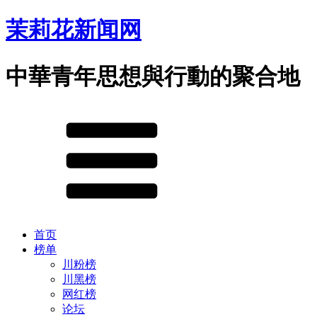
茉莉花新闻网
中華青年思想與行動的聚合地
首页
榜单
川粉榜
川黑榜
网红榜
论坛