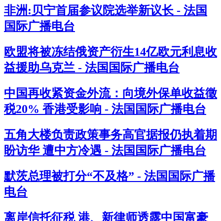
非洲:贝宁首届参议院选举新议长 - 法国
国际广播电台
欧盟将被冻结俄资产衍生14亿欧元利息收
益援助乌克兰 - 法国国际广播电台
中国再收紧资金外流：向境外保单收益徵
税20% 香港受影响 - 法国国际广播电台
五角大楼负责政策事务高官据报仍执着期
盼访华 遭中方冷遇 - 法国国际广播电台
默茨总理被打分“不及格” - 法国国际广播
电台
离岸信托征税 港、新律师透露中国富豪