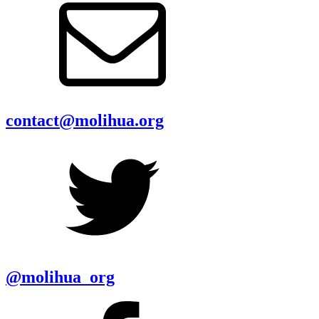
contact@molihua.org
@molihua_org