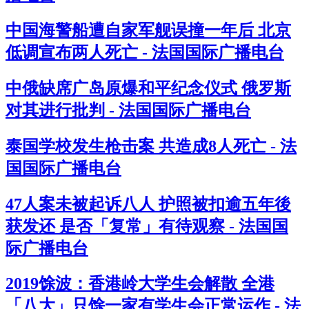
中国海警船遭自家军舰误撞一年后 北京
低调宣布两人死亡 - 法国国际广播电台
中俄缺席广岛原爆和平纪念仪式 俄罗斯
对其进行批判 - 法国国际广播电台
泰国学校发生枪击案 共造成8人死亡 - 法
国国际广播电台
47人案未被起诉八人 护照被扣逾五年後
获发还 是否「复常」有待观察 - 法国国
际广播电台
2019馀波：香港岭大学生会解散 全港
「八大」只馀一家有学生会正常运作 - 法