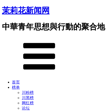
茉莉花新闻网
中華青年思想與行動的聚合地
首页
榜单
川粉榜
川黑榜
网红榜
论坛