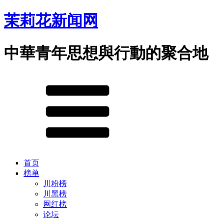
茉莉花新闻网
中華青年思想與行動的聚合地
首页
榜单
川粉榜
川黑榜
网红榜
论坛