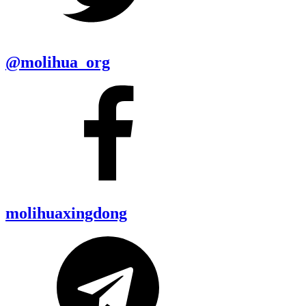
@molihua_org
molihuaxingdong