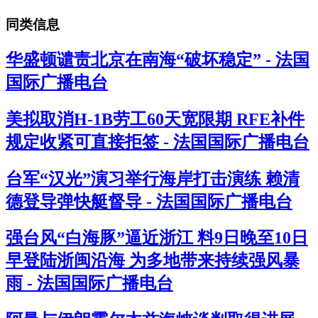
同类信息
华盛顿谴责北京在南海“破坏稳定” - 法国
国际广播电台
美拟取消H-1B劳工60天宽限期 RFE补件
规定收紧可直接拒签 - 法国国际广播电台
台军“汉光”演习举行海岸打击演练 赖清
德登导弹快艇督导 - 法国国际广播电台
强台风“白海豚”逼近浙江 料9日晚至10日
早登陆浙闽沿海 为多地带来持续强风暴
雨 - 法国国际广播电台