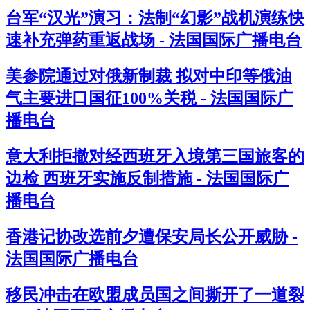
台军“汉光”演习：法制“幻影”战机演练快
速补充弹药重返战场 - 法国国际广播电台
美参院通过对俄新制裁 拟对中印等俄油
气主要进口国征100%关税 - 法国国际广
播电台
意大利拒撤对经西班牙入境第三国旅客的
边检 西班牙实施反制措施 - 法国国际广
播电台
香港记协改选前夕遭保安局长公开威胁 -
法国国际广播电台
移民冲击在欧盟成员国之间撕开了一道裂