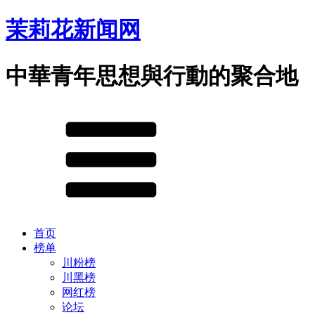
茉莉花新闻网
中華青年思想與行動的聚合地
首页
榜单
川粉榜
川黑榜
网红榜
论坛