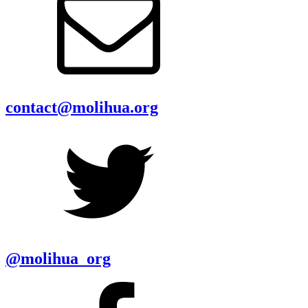
contact@molihua.org
@molihua_org