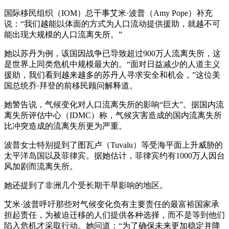
国际移民组织（IOM）总干事艾米·波普（Amy Pope）补充
说：“我们越能以体面的方式为人口流动提供援助，就越不可
能出现大规模的人口流离失所。”
她以苏丹为例，该国因战争已导致超过900万人流离失所，这
是世界上同类危机中规模最大的。“面对日益减少的人道主义
援助，我们看到越来越多的苏丹人寻求安全和机会，”这位美
国总统乔·拜登的前移民顾问解释道。
她警告说，气候变化对人口流离失所的影响“巨大”。据国内流
离失所评估中心（IDMC）称，气候灾害造成的国内流离失所
比冲突造成的流离失所更为严重。
波普女士特别提到了图瓦卢（Tuvalu）等受海平面上升威胁的
太平洋岛国以及菲律宾。据她估计，菲律宾约有1000万人因台
风加剧而流离失所。
她还提到了非洲几个受长期干旱影响的地区。
艾米·波普呼吁那些对气候变化负有主要责任的最富裕国家承
担起责任，为被迫迁移的人们提供各种选择，而不是等到他们
陷入危机才采取行动。她问道：“为了确保未来更加稳定并降