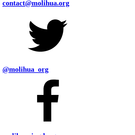
contact@molihua.org
@molihua_org