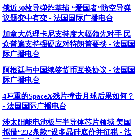
俄近30枚导弹炸基辅 “爱国者”防空导弹
议题变中有变 - 法国国际广播电台
加拿大总理卡尼支持度大幅领先对手 民
众普遍支持强硬应对特朗普要挟 - 法国国
际广播电台
阿根廷与中国续签货币互换协议 - 法国国
际广播电台
4吨重的SpaceX残片撞击月球后果如何？
- 法国国际广播电台
涉太阳能电池板与半导体芯片领域 美国
拟借“232条款”设多晶硅底价并征税 - 法