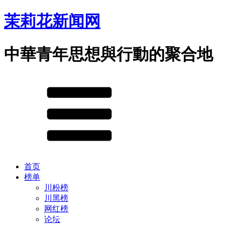
茉莉花新闻网
中華青年思想與行動的聚合地
首页
榜单
川粉榜
川黑榜
网红榜
论坛