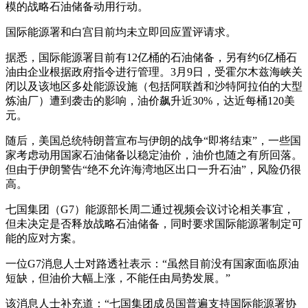
模的战略石油储备动用行动。
国际能源署和白宫目前均未立即回应置评请求。
据悉，国际能源署目前有12亿桶的石油储备，另有约6亿桶石
油由企业根据政府指令进行管理。3月9日，受霍尔木兹海峡关
闭以及该地区多处能源设施（包括阿联酋和沙特阿拉伯的大型
炼油厂）遭到袭击的影响，油价飙升近30%，达近每桶120美
元。
随后，美国总统特朗普宣布与伊朗的战争“即将结束”，一些国
家考虑动用国家石油储备以稳定油价，油价也随之有所回落。
但由于伊朗警告“绝不允许海湾地区出口一升石油”，风险仍很
高。
七国集团（G7）能源部长周二通过视频会议讨论相关事宜，
但未决定是否释放战略石油储备，同时要求国际能源署制定可
能的应对方案。
一位G7消息人士对路透社表示：“虽然目前没有国家面临原油
短缺，但油价大幅上涨，不能任由局势发展。”
该消息人士补充道：“七国集团成员国普遍支持国际能源署协