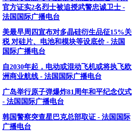
官方证实2名烈士被追授武警忠诚卫士 -
法国国际广播电台
美最早周四宣布对多晶硅衍生品征15%关
税 对硅片、电池和模块等设底价 - 法国
国际广播电台
自2030年起，电动或混动飞机或将执飞欧
洲商业航线 - 法国国际广播电台
广岛举行原子弹爆炸81周年和平纪念仪式
- 法国国际广播电台
韩国警察突查星巴克总部取证 - 法国国际
广播电台