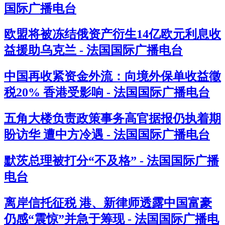
国际广播电台
欧盟将被冻结俄资产衍生14亿欧元利息收
益援助乌克兰 - 法国国际广播电台
中国再收紧资金外流：向境外保单收益徵
税20% 香港受影响 - 法国国际广播电台
五角大楼负责政策事务高官据报仍执着期
盼访华 遭中方冷遇 - 法国国际广播电台
默茨总理被打分“不及格” - 法国国际广播
电台
离岸信托征税 港、新律师透露中国富豪
仍感“震惊”并急于筹现 - 法国国际广播电