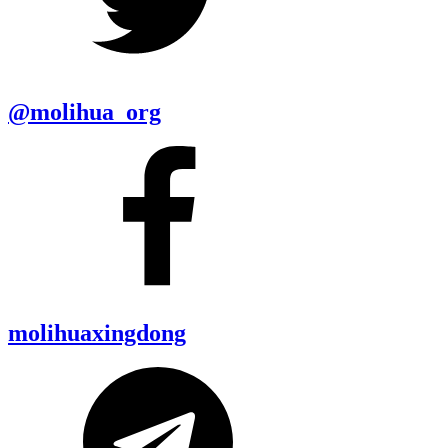
@molihua_org
molihuaxingdong