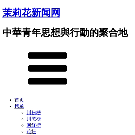
茉莉花新闻网
中華青年思想與行動的聚合地
首页
榜单
川粉榜
川黑榜
网红榜
论坛