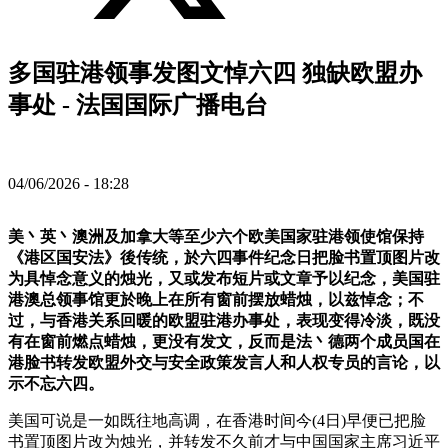
多国驻港领事发图文悼六四 独缺欧盟办
事处 - 法国国际广播电台
04/06/2026 - 18:28
美丶英丶澳洲及加拿大等至少六个欧美国家驻港领使馆保持
《港区国安法》後传统，於六四事件纪念日把脸书置顶图片改
为具悼念意义的烛光，又或发布短片或文章予以纪念，美国驻
港澳总领事馆更於晚上在所有窗前摆放蜡烛，以兹悼念；不
过，与香港关系回暖的欧盟驻港办事处，表现变得冷淡，既没
有在窗前燃点蜡烛，更没有发文，反而是法丶德两个成员国在
港脸书转发欧盟外交与安全政策发言人和人权专员的言论，以
示不忘六四。
美国可说是一如既往地高调，在香港时间今(4日)早便已把脸
书置顶图片改为烛光，并转发不久前才与中国国家主席习近平