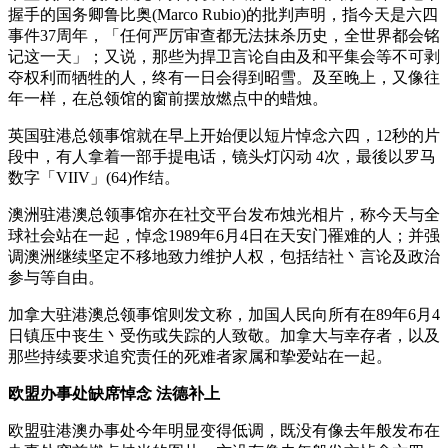
握手的国务卿鲁比奥(Marco Rubio)的批判声明，指今天是六四
事件37周年，「任何严厉审查都无法抹杀历史，全世界都会铭
记这一天」；又说，那些为捍卫言论自由及和平集会等不可剥
夺权利而牺牲的人，终有一日会得到昭雪。及至晚上，又像往
年一样，在总领馆的窗前摆放燃点中的蜡烛。
英国驻港总领事馆就在早上开始便以短片悼念六四，12秒的片
段中，有人拿着一部手提电话，镜头灯闪动 4次，最後以罗马
数字「VIIV」(64)作结。
澳洲驻港澳总领事馆亦在社交平台发布烛光相片，称今天与全
球社会站在一起，悼念1989年6月4日在天安门罹难的人；并强
调澳洲继续坚定不移地致力维护人权，包括结社丶言论及政治
参与等自由。
加拿大驻港澳总领事馆则发文称，加国人民向所有在89年6月4
日镇压中丧生丶受伤或失踪的人致敬。加拿大与幸存者，以及
那些持续要求追究责任的死难者家属和挚爱站在一起。
欧盟办事处缺席悼念 法德补上
欧盟驻港澳办事处今年明显变得低调，既没有像去年般发布在