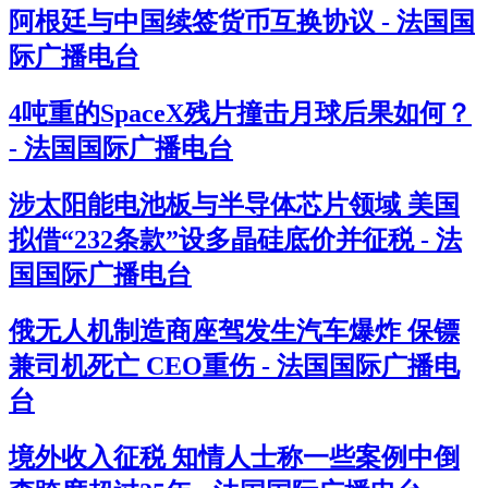
阿根廷与中国续签货币互换协议 - 法国国
际广播电台
4吨重的SpaceX残片撞击月球后果如何？
- 法国国际广播电台
涉太阳能电池板与半导体芯片领域 美国
拟借“232条款”设多晶硅底价并征税 - 法
国国际广播电台
俄无人机制造商座驾发生汽车爆炸 保镖
兼司机死亡 CEO重伤 - 法国国际广播电
台
境外收入征税 知情人士称一些案例中倒