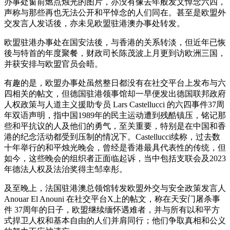
办事处窗前燃点烛光的图片，亦没有像去年般发文悼念六四，
声称与那些再也无法公开和平悼念的人们同在。甚至是欧盟外
交发言人发话後，亦未见欧盟驻港澳办事处转发。
欧盟驻港办事处在国安法後，与香港的关系转淡，但近年已恢
後与特首的年度聚餐，财政司长陈茂波上月更到访欧洲三国，
并获安排与欧盟官员会晤。
有趣的是，欧盟办事处虽然整日都没有在社交平台上发布与六
四相关的帖文，但德国驻港领事馆却一早便发出德国联邦政府
人权政策与人道主义援助专员 Lars Castellucci 的六四事件37周
年双语声明，指中国1989年的民主运动遭到残酷镇压，铭记那
些和平抗议的人及他们的勇气，至关重要，特别是在中国和香
港的纪念活动都受到压制的情况下。Castellucci续称，过去数
十年举行的和平烛光晚会，曾经是香港最具代表性的传统，但
如今，这些晚会的组织者正面临起诉，当中包括支联会及2023
年德法人权及法治奖得主邹幸彤。
及至晚上，法国驻港澳总领馆转发欧盟外交与安全政策发言人
Anouar El Anouni 在社交平台X上的帖文，称在天安门屠杀事
件 37周年的日子，欧盟继续缅怀遇难者，并与所有以和平方
式捍卫人权和基本自由的人们并肩同行；他们争取真相和公义