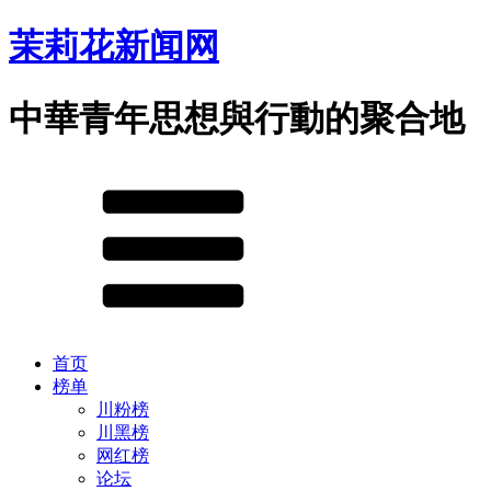
茉莉花新闻网
中華青年思想與行動的聚合地
首页
榜单
川粉榜
川黑榜
网红榜
论坛