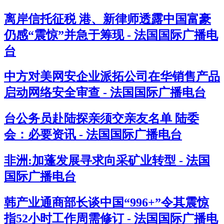
离岸信托征税 港、新律师透露中国富豪
仍感“震惊”并急于筹现 - 法国国际广播电
台
中方对美网安企业派拓公司在华销售产品
启动网络安全审查 - 法国国际广播电台
台公务员赴陆探亲须交亲友名单 陆委
会：必要资讯 - 法国国际广播电台
非洲:加蓬发展寻求向采矿业转型 - 法国
国际广播电台
韩产业通商部长谈中国“996+”令其震惊
指52小时工作周需修订 - 法国国际广播电