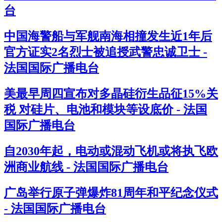
台
中国海警船与军舰南海相撞发生近1年后
官方证实2名烈士被追授武警忠诚卫士 -
法国国际广播电台
美最早周四宣布对多晶硅衍生品征15%关
税 对硅片、电池和模块等设底价 - 法国
国际广播电台
自2030年起，电动或混动飞机或将执飞欧
洲商业航线 - 法国国际广播电台
广岛举行原子弹爆炸81周年和平纪念仪式
- 法国国际广播电台