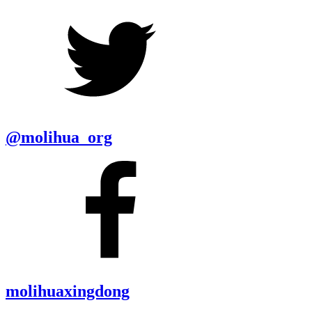
@molihua_org
molihuaxingdong