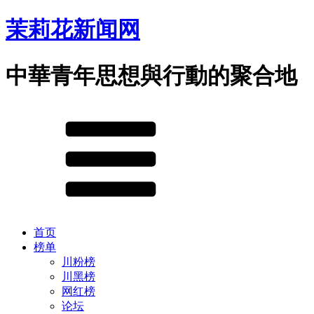
茉莉花新闻网
中華青年思想與行動的聚合地
首页
榜单
川粉榜
川黑榜
网红榜
论坛