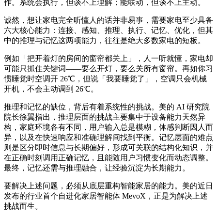
作。系统会执行，但谈不上理解；能联动，但谈不上主动。
诚然，想让家电完全听懂人的话并非易事，需要家电至少具备
六大核心能力：连接、感知、推理、执行、记忆、优化，但其
中的推理与记忆这两项能力，往往是绝大多数家电的短板。
例如「把开着灯的房间的窗帘都关上」，人一听就懂，家电却
可能只抓住关键词——要么开灯，要么关所有窗帘。再如你习
惯睡觉时空调开 26℃，但说「我要睡觉了」，空调只会机械
开机，不会主动调到 26℃。
推理和记忆的缺位，背后有着系统性的挑战。美的 AI 研究院
院长徐翼指出，推理层面的挑战主要集中于设备能力天然异
构，家庭环境各有不同，用户输入总是模糊，体感判断因人而
异，以及在快速响应和准确理解间找到平衡。记忆层面的难点
则是区分即时信息与长期偏好，形成可关联的结构化知识，并
在正确时刻调用正确记忆，且能随用户习惯变化而动态调整。
最终，记忆还需与推理融合，让经验沉淀为长期能力。
要解决上述问题，必须从底层重构智能家居的能力。美的近日
发布的行业首个自进化家居智能体 MevoX，正是为解决上述
挑战而生。