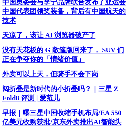
中国奥委会与李宁品牌联合发布了亚运会
中国代表团领奖装备，背后有中国航天的
技术
天凉了，该让 AI 浏览器破产了
没有天花板的 G 敞篷版回来了， SUV 们
正在争夺你的「情绪价值」
外卖可以上天，但骑手不会下岗
阔折叠是新时代的小折叠吗？｜三星 Z
Fold8 评测 | 爱范儿
早报｜曝三星中国收缩手机布局/EA 550
亿美元收购获批/京东外卖推出AI智能头