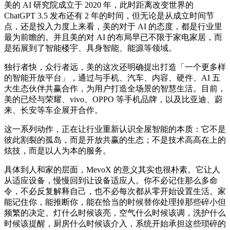
美的 AI 研究院成立于 2020 年，此时距离改变世界的
ChatGPT 3.5 发布还有 2 年的时间，但无论是从成立时间节
点，还是投入力度上来看，美的对于 AI 的态度，都是行业里
最为前瞻的。并且美的对 AI 的布局早已不限于家电家居，而
是拓展到了智能楼宇、具身智能、能源等领域。
独行者快，众行者远，美的这次还明确提出打造「一个更多样
的智能开放平台」，通过与手机、汽车、内容、硬件、AI 五
大生态伙伴共赢合作，为用户打造全场景的智慧生活。目前，
美的已经与荣耀、vivo、OPPO 等手机品牌，以及比亚迪、蔚
来、长安等车企展开合作。
这一系列动作，正在让行业重新认识全屋智能的本质：它不是
彼此割裂的孤岛，而是开放共赢的生态；不是技术高高在上的
炫技，而是以人为本的服务。
具体到人和家的层面，MevoX 的意义其实也很朴素。它让人
从适应设备，慢慢回到让设备适应人。你不必记住那么多命
令，不必反复解释自己，也不必每次都从零开始设置生活。家
能记住你，能推断你，能在恰当的时候替你处理掉那些碎小但
频繁的决定。灯什么时候该亮，空气什么时候该调，洗护什么
时候该提醒，厨房什么时候该介入，系统开始承担这些琐碎的