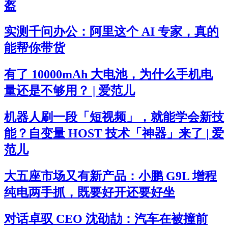
盔
实测千问办公：阿里这个 AI 专家，真的
能帮你带货
有了 10000mAh 大电池，为什么手机电
量还是不够用？ | 爱范儿
机器人刷一段「短视频」，就能学会新技
能？自变量 HOST 技术「神器」来了 | 爱
范儿
大五座市场又有新产品：小鹏 G9L 增程
纯电两手抓，既要好开还要好坐
对话卓驭 CEO 沈劭劼：汽车在被撞前