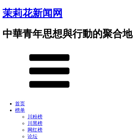
茉莉花新闻网
中華青年思想與行動的聚合地
首页
榜单
川粉榜
川黑榜
网红榜
论坛