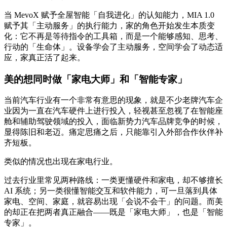
当 MevoX 赋予全屋智能「自我进化」的认知能力，MIA 1.0
赋予其「主动服务」的执行能力，家的角色开始发生本质变
化：它不再是等待指令的工具箱，而是一个能够感知、思考、
行动的「生命体」。设备学会了主动服务，空间学会了动态适
应，家真正活了起来。
美的想同时做「家电大师」和「智能专家」
当前汽车行业有一个非常有意思的现象，就是不少老牌汽车企
业因为一直在汽车硬件上进行投入，轻视甚至忽视了在智能座
舱和辅助驾驶领域的投入，面临新势力汽车品牌竞争的时候，
显得陈旧和老迈。痛定思痛之后，只能靠引入外部合作伙伴补
齐短板。
类似的情况也出现在家电行业。
过去行业里常见两种路线：一类更懂硬件和家电，却不够擅长
AI 系统；另一类很懂智能交互和软件能力，可一旦落到具体
家电、空间、家庭，就容易出现「会说不会干」的问题。而美
的却正在把两者真正融合——既是「家电大师」，也是「智能
专家」。