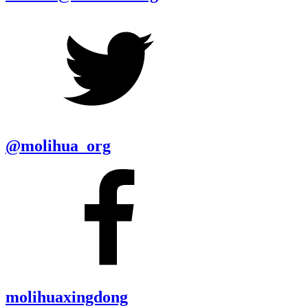
@molihua_org
molihuaxingdong