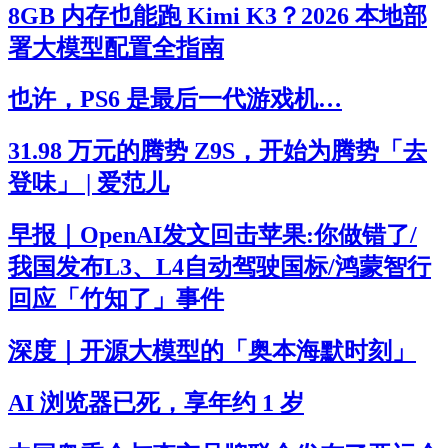
8GB 内存也能跑 Kimi K3？2026 本地部
署大模型配置全指南
也许，PS6 是最后一代游戏机…
31.98 万元的腾势 Z9S，开始为腾势「去
登味」 | 爱范儿
早报｜OpenAI发文回击苹果:你做错了/
我国发布L3、L4自动驾驶国标/鸿蒙智行
回应「竹知了」事件
深度｜开源大模型的「奥本海默时刻」
AI 浏览器已死，享年约 1 岁