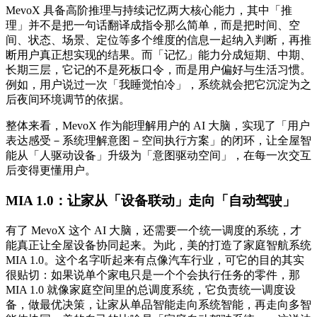
MevoX 具备高阶推理与持续记忆两大核心能力，其中「推
理」并不是把一句话翻译成指令那么简单，而是把时间、空
间、状态、场景、定位等多个维度的信息一起纳入判断，再推
断用户真正想实现的结果。而「记忆」能力分成短期、中期、
长期三层，它记的不是死板口令，而是用户偏好与生活习惯。
例如，用户说过一次「我睡觉怕冷」，系统就会把它沉淀为之
后夜间环境调节的依据。
整体来看，MevoX 作为能理解用户的 AI 大脑，实现了「用户
表达感受－系统理解意图－空间执行方案」的闭环，让全屋智
能从「人驱动设备」升级为「意图驱动空间」，在每一次交互
后变得更懂用户。
MIA 1.0：让家从「设备联动」走向「自动驾驶」
有了 MevoX 这个 AI 大脑，还需要一个统一调度的系统，才
能真正让全屋设备协同起来。为此，美的打造了家庭智航系统
MIA 1.0。这个名字听起来有点像汽车行业，可它的目的其实
很贴切：如果说单个家电只是一个个会执行任务的零件，那
MIA 1.0 就像家庭空间里的总调度系统，它负责统一调度设
备，做最优决策，让家从单品智能走向系统智能，再走向多智