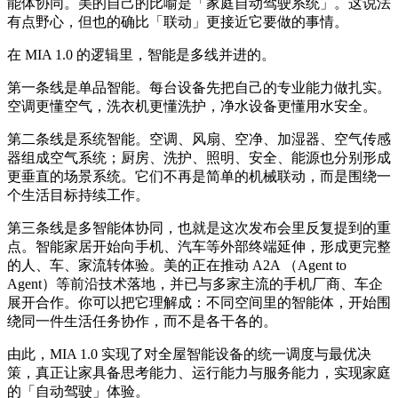
能体协同。美的自己的比喻是「家庭自动驾驶系统」。这说法
有点野心，但也的确比「联动」更接近它要做的事情。
在 MIA 1.0 的逻辑里，智能是多线并进的。
第一条线是单品智能。每台设备先把自己的专业能力做扎实。
空调更懂空气，洗衣机更懂洗护，净水设备更懂用水安全。
第二条线是系统智能。空调、风扇、空净、加湿器、空气传感
器组成空气系统；厨房、洗护、照明、安全、能源也分别形成
更垂直的场景系统。它们不再是简单的机械联动，而是围绕一
个生活目标持续工作。
第三条线是多智能体协同，也就是这次发布会里反复提到的重
点。智能家居开始向手机、汽车等外部终端延伸，形成更完整
的人、车、家流转体验。美的正在推动 A2A （Agent to
Agent）等前沿技术落地，并已与多家主流的手机厂商、车企
展开合作。你可以把它理解成：不同空间里的智能体，开始围
绕同一件生活任务协作，而不是各干各的。
由此，MIA 1.0 实现了对全屋智能设备的统一调度与最优决
策，真正让家具备思考能力、运行能力与服务能力，实现家庭
的「自动驾驶」体验。