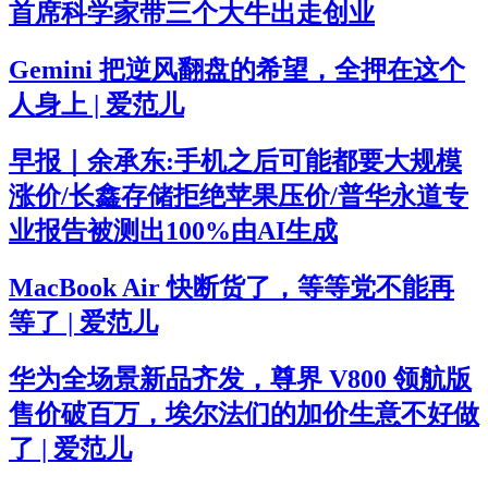
首席科学家带三个大牛出走创业
Gemini 把逆风翻盘的希望，全押在这个
人身上 | 爱范儿
早报｜余承东:手机之后可能都要大规模
涨价/长鑫存储拒绝苹果压价/普华永道专
业报告被测出100%由AI生成
MacBook Air 快断货了，等等党不能再
等了 | 爱范儿
华为全场景新品齐发，尊界 V800 领航版
售价破百万，埃尔法们的加价生意不好做
了 | 爱范儿