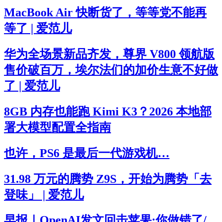
MacBook Air 快断货了，等等党不能再
等了 | 爱范儿
华为全场景新品齐发，尊界 V800 领航版
售价破百万，埃尔法们的加价生意不好做
了 | 爱范儿
8GB 内存也能跑 Kimi K3？2026 本地部
署大模型配置全指南
也许，PS6 是最后一代游戏机…
31.98 万元的腾势 Z9S，开始为腾势「去
登味」 | 爱范儿
早报｜OpenAI发文回击苹果:你做错了/