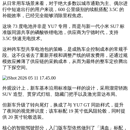
从日常用车场景来看，对于绝大多数以城市通勤为主、偶尔进
行中短途出行的用户来说，600 公里级别的续航搭配 3.5C 的
补能效率，已经完全能够消除里程焦虑。
这块 73 度电池并非是 YU7 专用，而是与新一代小米 SU7 标
准版同源共享的磷酸铁锂电池，供应商为宁德时代，支持
3.5C 快速充电技术。
这种跨车型共享电池包的策略，是成熟车企控制成本的常规手
段。这不仅省去了重新开模和调整产线的研发费用，还通过规
模效应摊薄了供应链的采购成本，从而为最终的整车定价腾出
了下探空间。
外观设计上，新车基本沿用标准版一样的设计，采用溜背轿跑
SUV 造型、贯穿式灯组、隐藏门把手以及激光雷达布局。
但新车升级了转向尾灯，换成了与 YU7 GT 同款样式，提升
了夜间的视觉辨识度；该车标配 19 英寸低风阻轮毂，同时提
供 20 英寸轮毂选装。
核心的智能驾驶部分，入门版车型依然做到了「满血」标配，