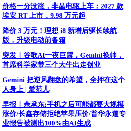
价格一分没涨，非晶电驱上车：2027 款
埃安 RT 上市，9.98 万元起
降价 3 万元！理想 i8 新增后驱长续航
版，升级电动前备箱
突发｜谷歌AI一夜巨震，Gemini换帅，
首席科学家带三个大牛出走创业
Gemini 把逆风翻盘的希望，全押在这个
人身上 | 爱范儿
早报｜余承东:手机之后可能都要大规模
涨价/长鑫存储拒绝苹果压价/普华永道专
业报告被测出100%由AI生成