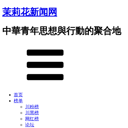
茉莉花新闻网
中華青年思想與行動的聚合地
首页
榜单
川粉榜
川黑榜
网红榜
论坛