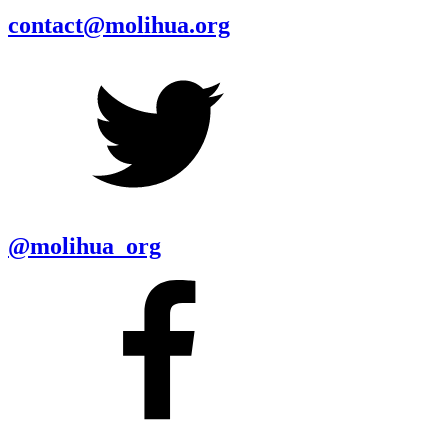
contact@molihua.org
@molihua_org